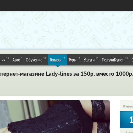
24
1
31
27
13
12
86
ния
Авто
Обучение
Товары
Туры
Услуги
ПолучиКупон
тернет-магазине Lady-lines за 150р. вместо 1000р
Купил
Цена