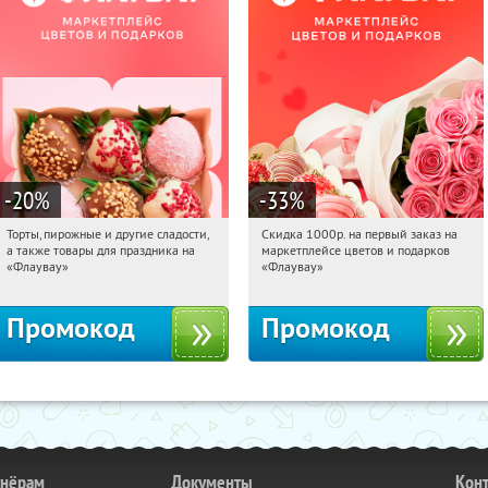
-20
%
-33
%
Торты, пирожные и другие сладости,
Скидка 1000р. на первый заказ на
20:45:39
Получили:
6
20:45:39
Получили:
18
а также товары для праздника на
маркетплейсе цветов и подарков
Россия
Россия
«Флаувау»
«Флаувау»
Промокод
Промокод
тнёрам
Документы
Кон