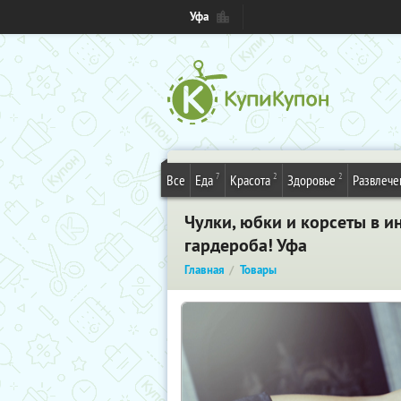
Уфа
7
2
2
Все
Еда
Красота
Здоровье
Развлече
Чулки, юбки и корсеты в ин
гардероба! Уфа
Главная
Товары