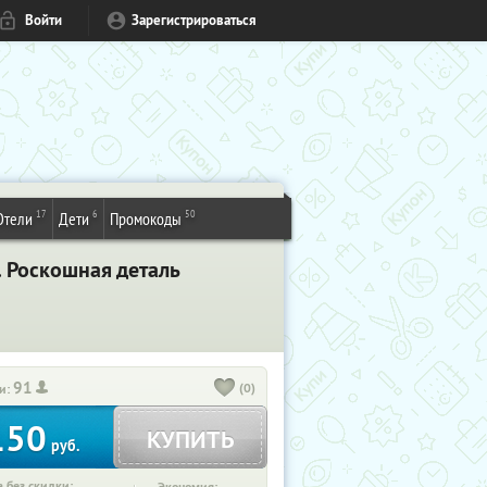
Войти
Зарегистрироваться
17
6
50
Отели
Дети
Промокоды
. Роскошная деталь
91
(0)
и:
150
КУПИТЬ
руб.
 без скидки: