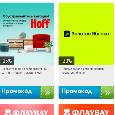
-15
%
-20
%
Любые товары во всей розничной
Первый заказ в сети магазинов
20:45:39
Получили:
83
20:45:39
Получи первым!
сети и интернет-магазине Hoff
«Золотое Яблоко»
Москва, 1-й Волоколамский проезд,
Россия
10с1
Промокод
Промокод