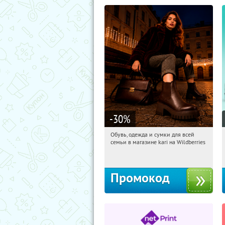
-30
%
Обувь, одежда и сумки для всей
20:45:39
Получили:
30
семьи в магазине kari на Wildberries
Россия
Промокод