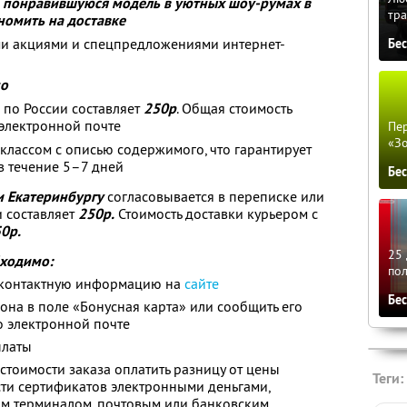
 понравившуюся модель в уютных шоу-румах в
тра
номить на доставке
ми акциями и спецпредложениями интернет-
Бе
но
по России составляет
250р
. Общая стоимость
электронной почте
Пер
«З
лассом с описью содержимого, что гарантирует
в течение 5–7 дней
Бе
и Екатеринбургу
согласовывается в переписке или
и составляет
250р.
Стоимость доставки курьером с
0р.
25 
бходимо:
по
 контактную информацию на
сайте
Бе
она в поле «Бонусная карта» или сообщить его
о электронной почте
платы
стоимости заказа оплатить разницу от цены
Теги:
ти сертификатов электронными деньгами,
ым терминалом, почтовым или банковским