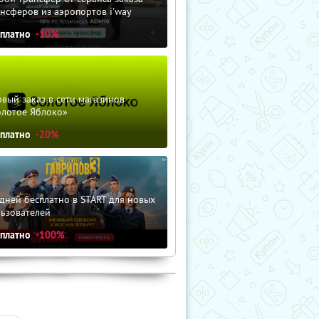
нсферов из аэропортов i'way
сплатно
-10%
вый заказ в сети магазинов
олотое Яблоко»
сплатно
-20%
дней бесплатно в START для новых
льзователей
сплатно
-100%