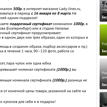
Ра
иналом
500р.
в интернет-магазине Lady-lines.ru,
«Э
зоваться в период
с 16 января по 8 марта
. Не
Бе
узей одним подарком!
чаете
подарочный сертификат
номиналом
1000р.
в
ва (Екатеринбург) или в студию Натальи
очный сертификат предусматривает:
в одном, двух или трёх образах, один из которых в
Кур
мощь в создании образа, подбор аксессуаров и пр.)
а в течение 1 часа, 90–120 фото, работа со
Бе
рсет, пара чулок или одна юбка
 превышает номинал сертификата
(1000р.)
, вы
Ра
дне
 меньше номинала сертификата
(1000р.)
, разница не
Бе
я от конечной цены товара, указанной на сайте на
о купонов для себя и в подарок!
Люб