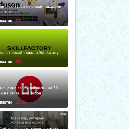
зличные курсы от онлайн-академии
дюсон»
сплатно
-5%
сы от онлайн-школы Skillfactory
сплатно
-5%
змещение вашей вакансии на 30
й на сайте HeadHunter
сплатно
-100%
ой трансфер от сервиса заказа