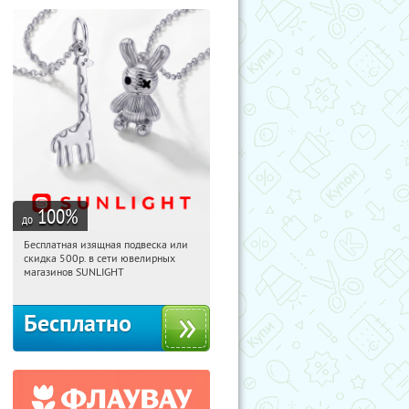
100
%
до
Бесплатная изящная подвеска или
20:45:39
Получили:
73
скидка 500р. в сети ювелирных
Россия
магазинов SUNLIGHT
Бесплатно