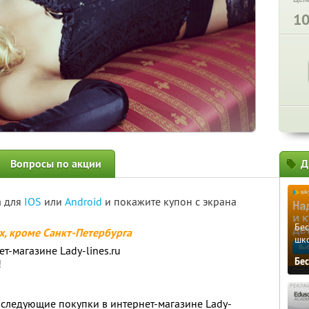
1
Вопросы по акции
Д
а для
IOS
или
Android
и покажите купон с экрана
Бе
ах, кроме Санкт-Петербурга
шк
т-магазине Lady-lines.ru
Бе
!
следующие покупки в интернет-магазине Lady-