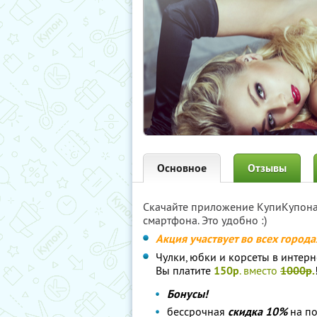
Основное
Отзывы
Скачайте приложение КупиКупон
смартфона. Это удобно :)
Акция участвует во всех город
Чулки, юбки и корсеты в интерне
Вы платите
150р
. вместо
1000р
.
Бонусы!
бессрочная
скидка 10%
на по