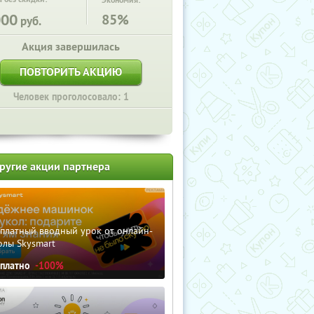
Экономия:
000
85%
руб.
Акция завершилась
ПОВТОРИТЬ АКЦИЮ
Человек проголосовало: 1
ругие акции партнера
сплатный вводный урок от онлайн-
олы Skysmart
сплатно
-100%