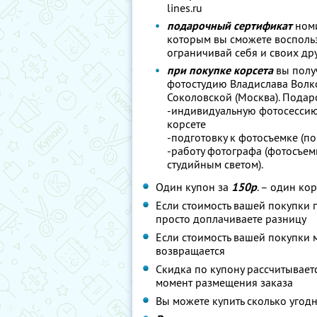
lines.ru
подарочный сертификат
ном
которым вы сможете восполь
ограничивай себя и своих др
при покупке корсета
вы полу
фотостудию Владислава Волко
Соколовской (Москва). Подар
-индивидуальную фотосессию 
корсете
-подготовку к фотосъемке (по
-работу фотографа (фотосъемк
студийным светом).
Один купон за
150р
. – один ко
Если стоимость вашей покупки
просто доплачиваете разницу
Если стоимость вашей покупки
возвращается
Скидка по купону рассчитываетс
момент размещения заказа
Вы можете купить сколько угодн