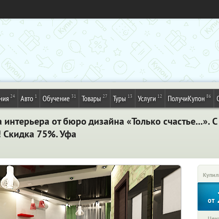
24
1
31
27
13
12
86
ния
Авто
Обучение
Товары
Туры
Услуги
ПолучиКупон
интерьера от бюро дизайна «Только счастье...». С
 Скидка 75%. Уфа
Купил
от
Цена