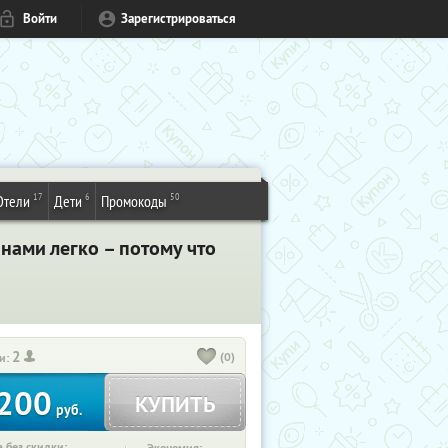
Войти
Зарегистрироваться
17
6
50
Отели
Дети
Промокоды
 нами легко – потому что
2
(0)
и:
200
КУПИТЬ
руб.
 без скидки: