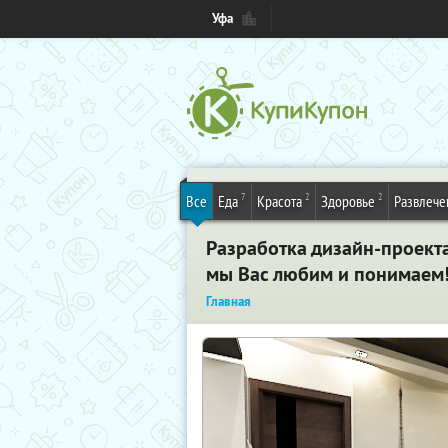
Уфа
7
2
2
Все
Еда
Красота
Здоровье
Развлече
Разработка дизайн-проекта 
мы Вас любим и понимаем!
Главная