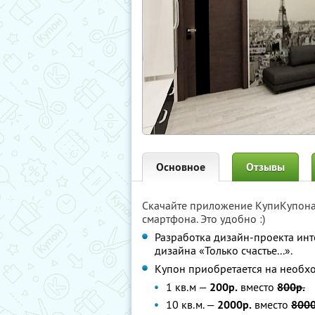
Основное
Отзывы
Скачайте приложение КупиКупон
смартфона. Это удобно :)
Разработка дизайн-проекта инт
дизайна «Только счастье...».
Купон приобретается на необх
1 кв.м —
200р.
вместо
800р.
10 кв.м. —
2000р.
вместо
8000