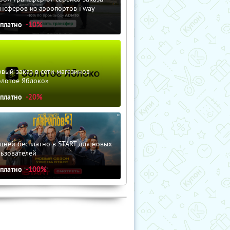
нсферов из аэропортов i'way
сплатно
-10%
вый заказ в сети магазинов
олотое Яблоко»
сплатно
-20%
дней бесплатно в START для новых
льзователей
сплатно
-100%