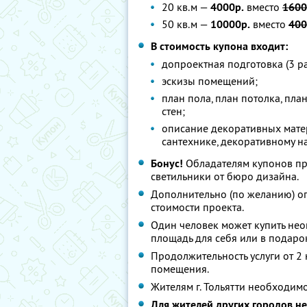
20 кв.м —
4000р.
вместо
1600
50 кв.м —
10000р.
вместо
400
В стоимость купона входит:
допроектная подготовка (3 р
эскизы помещений;
план пола, план потолка, пла
стен;
описание декоративных матер
сантехнике, декоративному н
Бонус!
Обладателям купонов пр
светильники от бюро дизайна.
Дополнительно (по желанию) о
стоимости проекта.
Один человек может купить не
площадь для себя или в подаро
Продолжительность услуги от 2 
помещения.
Жителям г. Тольятти необходим
Для жителей других городов н