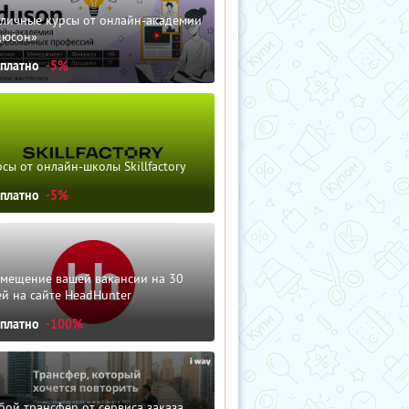
зличные курсы от онлайн-академии
дюсон»
сплатно
-5%
сы от онлайн-школы Skillfactory
сплатно
-5%
змещение вашей вакансии на 30
й на сайте HeadHunter
сплатно
-100%
ой трансфер от сервиса заказа