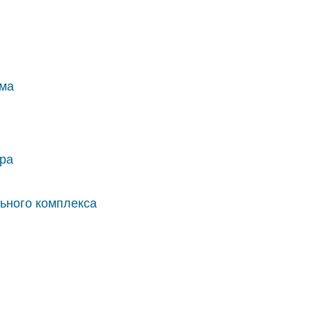
ома
ара
льного комплекса