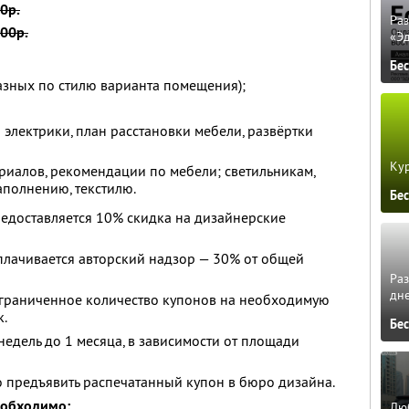
0р.
Ра
00р.
«Э
Бе
азных по стилю варианта помещения);
н электрики, план расстановки мебели, развёртки
Кур
иалов, рекомендации по мебели; светильникам,
аполнению, текстилю.
Бе
едоставляется 10% скидка на дизайнерские
плачивается авторский надзор — 30% от общей
Ра
дне
ограниченное количество купонов на необходимую
к.
Бе
недель до 1 месяца, в зависимости от площади
о предъявить распечатанный купон в бюро дизайна.
еобходимо:
Люб