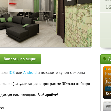
1
Вопросы по акции
Д
а для
IOS
или
Android
и покажите купон с экрана
Бе
ерьера (визуализация в программе 3Dmax) от бюро
шк
Бе
одимую вам площадь.
Выбирайте!
р.