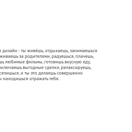
ся дизайн - ты живёшь, отдыхаешь, занимаешься
живаешь за родителями, радуешься, плачешь,
шь любимые фильмы, готовишь вкусную еду,
заключаешь выгодные сделки, релаксируешь,
селишься, и ты это делаешь совершенно
ы находишься отражать тебя.