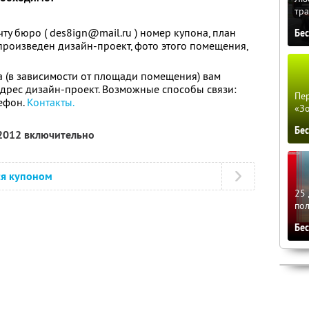
тра
ту бюро ( des8ign@mail.ru ) номер купона, план
Бе
произведен дизайн-проект, фото этого помещения,
ца (в зависимости от площади помещения) вам
дрес дизайн-проект. Возможные способы связи:
Пер
ефон.
Контакты.
«З
Бе
 2012 включительно
ся купоном
25 
по
Бе