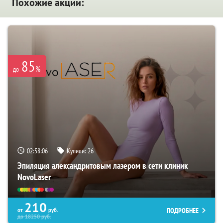
Похожие акции:
85
%
до
02:58:05
Купили:
26
Эпиляция александритовым лазером в сети клиник
NovoLaser
210
ПОДРОБНЕЕ
от
руб.
до
18250
руб.