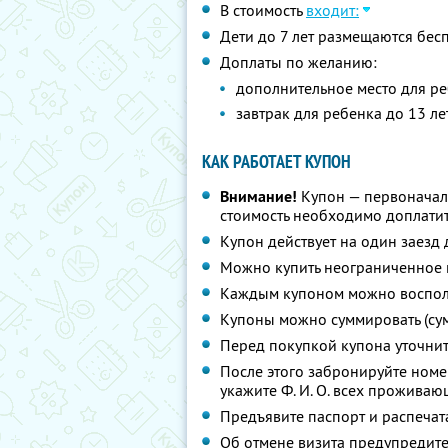
В стоимость
входит:
Дети до 7 лет размещаются бес
Доплаты по желанию:
дополнительное место для ре
завтрак для ребенка до 13 ле
КАК РАБОТАЕТ КУПОН
Внимание!
Купон — первоначал
стоимость необходимо доплатит
Купон действует на один заезд 
Можно купить неограниченное 
Каждым купоном можно восполь
Купоны можно суммировать (су
Перед покупкой купона уточни
После этого забронируйте ном
укажите
Ф. И. О.
всех проживающ
Предъявите паспорт и распечат
Об отмене визита предупредите 