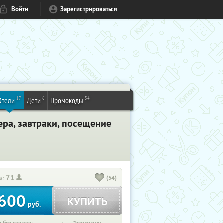
Войти
Зарегистрироваться
17
6
54
Отели
Дети
Промокоды
ера, завтраки, посещение
71
(54)
и:
600
КУПИТЬ
руб.
 без скидки: