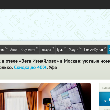
24
1
31
27
13
14
90
ния
Авто
Обучение
Товары
Туры
Услуги
ПолучиКупон
х в отеле «Вега Измайлово» в Москве: уютные ном
только.
Скидка до 40%
. Уфа
Купил
от
Цена