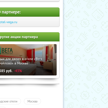
 партнере:
otel-vega.ru
ругие акции партнера
ых для двоих в отеле «Вега
майлово» в Москве
585
руб.
-43%
одские отели
Москва