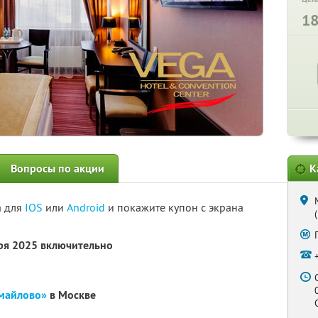
1
Вопросы по акции
К
а для
IOS
или
Android
и покажите купон с экрана
бря 2025 включительно
змайлово»
в Москве