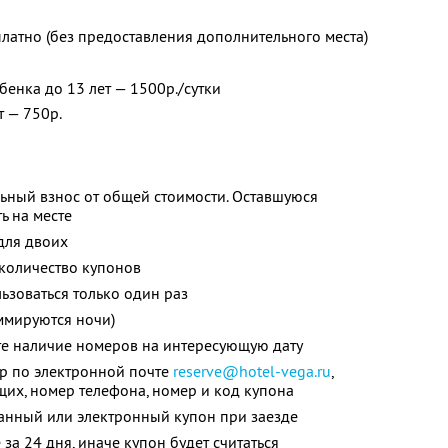
платно (без предоставления дополнительного места)
бенка до 13 лет — 1500р./сутки
т — 750р.
ьный взнос от общей стоимости. Оставшуюся
ь на месте
для двоих
количество купонов
зоваться только один раз
ммируются ночи)
те наличие номеров на интересующую дату
ер по электронной почте
reserve@hotel-vega.ru
,
их, номер телефона, номер и код купона
анный или электронный купон при заезде
за 24 дня, иначе купон будет считаться