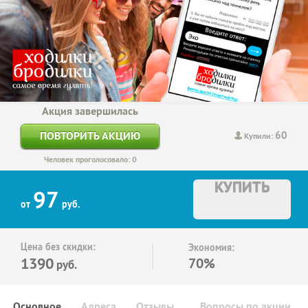
Акция завершилась
60
ПОВТОРИТЬ АКЦИЮ
Купили:
Человек проголосовало: 0
КУПИТЬ
97
от
руб.
Цена без скидки:
Экономия:
1390
70%
руб.
Основное
Адреса
Отзывы
Вопросы по акции