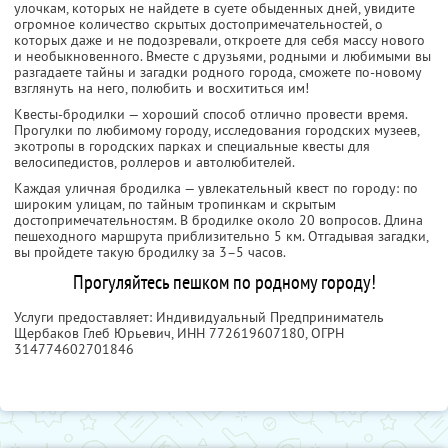
улочкам, которых не найдете в суете обыденных дней, увидите
огромное количество скрытых достопримечательностей, о
которых даже и не подозревали, откроете для себя массу нового
и необыкновенного. Вместе с друзьями, родными и любимыми вы
разгадаете тайны и загадки родного города, сможете по-новому
взглянуть на него, полюбить и восхититься им!
Квесты-бродилки — хороший способ отлично провести время.
Прогулки по любимому городу, исследования городских музеев,
экотропы в городских парках и специальные квесты для
велосипедистов, роллеров и автолюбителей.
Каждая уличная бродилка — увлекательный квест по городу: по
широким улицам, по тайным тропинкам и скрытым
достопримечательностям. В бродилке около 20 вопросов. Длина
пешеходного маршрута приблизительно 5 км. Отгадывая загадки,
вы пройдете такую бродилку за 3–5 часов.
Прогуляйтесь пешком по родному городу!
Услуги предоставляет: Индивидуальный Предприниматель
Щербаков Глеб Юрьевич,
ИНН 772619607180
, ОГРН
314774602701846