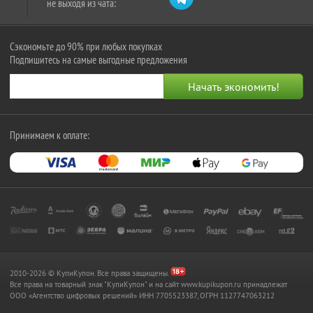
не выходя из чата:
Сэкономьте до 90% при любых покупках
Подпишитесь на самые выгодные предложения
Принимаем к оплате:
2010-2026 © КупиКупон. Все права защищены.
Все права на товарный знак "КупиКупон" и на сайт www.kupikupon.ru принадлежат
OOO «Агентство цифровых решений» ИНН 7705523387, ОГРН 1127747063212