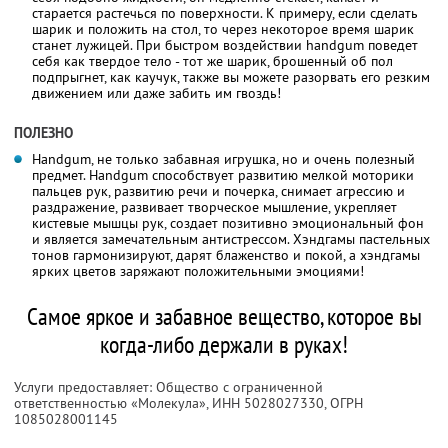
старается растечься по поверхности. К примеру, если сделать
шарик и положить на стол, то через некоторое время шарик
станет лужицей. При быстром воздействии handgum поведет
себя как твердое тело - тот же шарик, брошенный об пол
подпрыгнет, как каучук, также вы можете разорвать его резким
движением или даже забить им гвоздь!
ПОЛЕЗНО
Handgum, не только забавная игрушка, но и очень полезный
предмет. Handgum способствует развитию мелкой моторики
пальцев рук, развитию речи и почерка, снимает агрессию и
раздражение, развивает творческое мышление, укрепляет
кистевые мышцы рук, создает позитивно эмоциональный фон
и является замечательным антистрессом. Хэндгамы пастельных
тонов гармонизируют, дарят блаженство и покой, а хэндгамы
ярких цветов заряжают положительными эмоциями!
Самое яркое и забавное вещество, которое вы
когда-либо держали в руках!
Услуги предоставляет: Общество с ограниченной
ответственностью «Молекула»,
ИНН 5028027330
, ОГРН
1085028001145