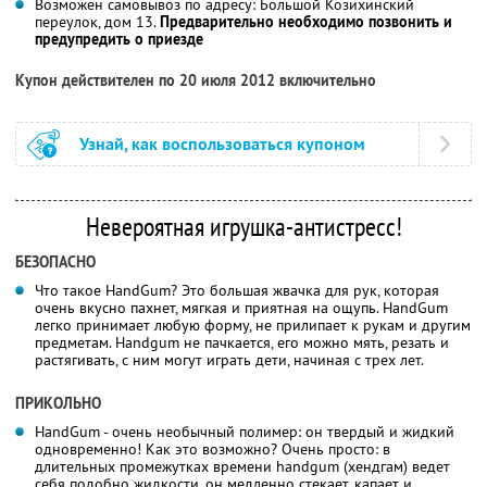
Возможен самовывоз по адресу: Большой Козихинский
переулок, дом 13.
Предварительно необходимо позвонить и
предупредить о приезде
Купон действителен по 20 июля 2012 включительно
Узнай, как воспользоваться купоном
Невероятная игрушка-антистресс!
БЕЗОПАСНО
Что такое HandGum? Это большая жвачка для рук, которая
очень вкусно пахнет, мягкая и приятная на ощупь. HandGum
легко принимает любую форму, не прилипает к рукам и другим
предметам. Handgum не пачкается, его можно мять, резать и
растягивать, с ним могут играть дети, начиная с трех лет.
ПРИКОЛЬНО
HandGum - очень необычный полимер: он твердый и жидкий
одновременно! Как это возможно? Очень просто: в
длительных промежутках времени handgum (хендгам) ведет
себя подобно жидкости, он медленно стекает, капает и