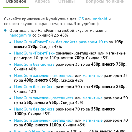
Основное
Адреса
Отзывы
Вопросы по акции
Скачайте приложение КупиКупона для
IOS
или
Android
и
покажите купон с экрана смартфона. Это удобно :)
Оригинальные HandGum на любой вкус от магазина
handgum.ru
со скидкой до 45%
HandGum «ПокетПэк» без свойств размером 10 гр
за
105р.
вместо 190р.
Скидка 45%
HandGum «ПокетПэк»
хамелеон, светящиеся или магнитные
размером 10 гр за
110р. вместо 200р.
Скидка 45%
HandGum без свойств
размером 35 гр за
450р. вместо 750р.
Скидка 40%
HandGum хамелеон, светящиеся
или
магнитные
размером 35
гр за
490р. вместо 850р.
Скидка 42%
HandGum без свойств
размером 50 гр за
490р. вместо 850р.
Скидка 42%
HandGum хамелеон, светящиеся
или
магнитные
размером 50
гр за
550р. вместо 950р.
Скидка 42%
HandGum без свойств
размером 70 гр за
550р. вместо
1000р.
Скидка 45%
HandGum хамелеон, светящиеся
или
магнитные
размером 70
гр за
600р. вместо 1100р.
Скидка 45%
Кожаный HandGum
размером 100 гр за
770р. вместо 1400р.