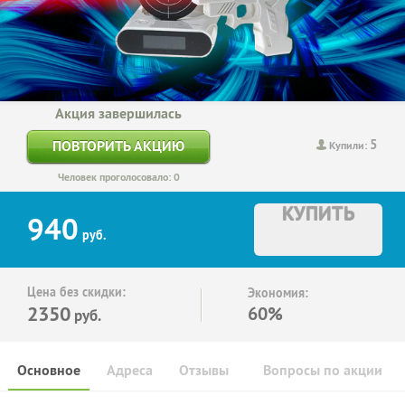
Акция завершилась
5
ПОВТОРИТЬ АКЦИЮ
Купили:
Человек проголосовало: 0
КУПИТЬ
940
руб.
Цена без скидки:
Экономия:
2350
60%
руб.
Основное
Адреса
Отзывы
Вопросы по акции