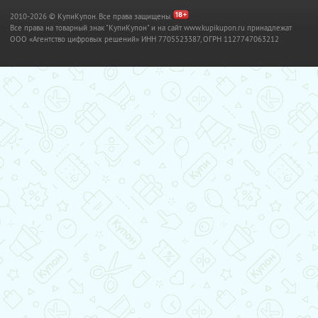
2010-2026 © КупиКупон. Все права защищены.
Все права на товарный знак "КупиКупон" и на сайт www.kupikupon.ru принадлежат
OOO «Агентство цифровых решений» ИНН 7705523387, ОГРН 1127747063212