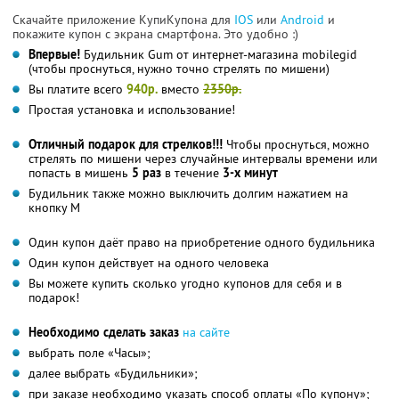
Скачайте приложение КупиКупона для
IOS
или
Android
и
покажите купон с экрана смартфона. Это удобно :)
Впервые!
Будильник Gum от интернет-магазина mobilegid
(чтобы проснуться, нужно точно стрелять по мишени)
Вы платите всего
940р.
вместо
2350р.
Простая установка и использование!
Отличный подарок для стрелков!!!
Чтобы проснуться, можно
стрелять по мишени через случайные интервалы времени или
попасть в мишень
5 раз
в течение
3-х минут
Будильник также можно выключить долгим нажатием на
кнопку М
Один купон даёт право на приобретение одного будильника
Один купон действует на одного человека
Вы можете купить сколько угодно купонов для себя и в
подарок!
Необходимо сделать заказ
на сайте
выбрать поле «Часы»;
далее выбрать «Будильники»;
при заказе необходимо указать способ оплаты «По купону»;