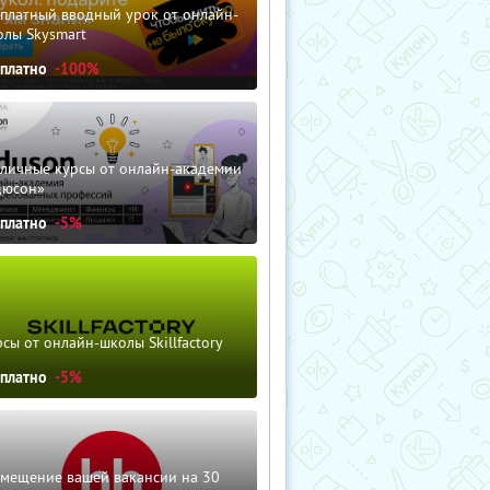
сплатный вводный урок от онлайн-
олы Skysmart
сплатно
-100%
зличные курсы от онлайн-академии
дюсон»
сплатно
-5%
сы от онлайн-школы Skillfactory
сплатно
-5%
змещение вашей вакансии на 30