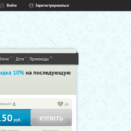
Войти
Зарегистрироваться
17
6
50
Отели
Дети
Промокоды
идка 10%
на последующую
первым!
(0)
150
КУПИТЬ
руб.
 без скидки: