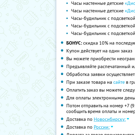
Часы настенные детские
«Дис
Часы настенные детские
«Дис
Часы-будильник с подсветко
Часы-будильник с подсветко
Часы-будильник с подсветко
БОНУС:
скидка 10% на последую
Купон действует на один заказ
Вы можете приобрести неограни
Предъявляйте распечатанный и
Обработка заявки осуществляет
При заказе товара на
сайте
в гр
Оплатить заказ вы можете сле
Для оплаты электронными день
Потом отправить на номер +7 (95
сообщить время оплаты и номер
Доставка по
Новосибирску:
Доставка по
России:
Доплата за товар производится