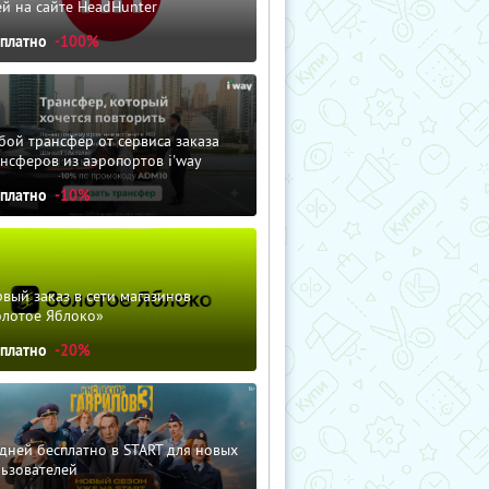
й на сайте HeadHunter
сплатно
-100%
ой трансфер от сервиса заказа
нсферов из аэропортов i'way
сплатно
-10%
вый заказ в сети магазинов
олотое Яблоко»
сплатно
-20%
дней бесплатно в START для новых
льзователей