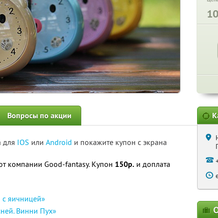
1
Вопросы по акции
К
а для
IOS
или
Android
и покажите купон с экрана
от компании Good-fantasy. Купон
150р.
и доплата
 с яичницей»
О
ней. Винни Пух»