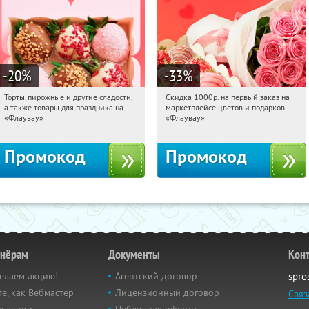
-20
%
-33
%
Торты, пирожные и другие сладости,
Скидка 1000р. на первый заказ на
01:18:15
Получили:
6
01:18:15
Получили:
18
а также товары для праздника на
маркетплейсе цветов и подарков
Россия
Россия
«Флаувау»
«Флаувау»
Промокод
Промокод
тнёрам
Документы
Кон
елаем акцию!
Агентский договор
spro
е, как Вебмастер
Лицензионный договор
Связ
е акции
Публичная оферта