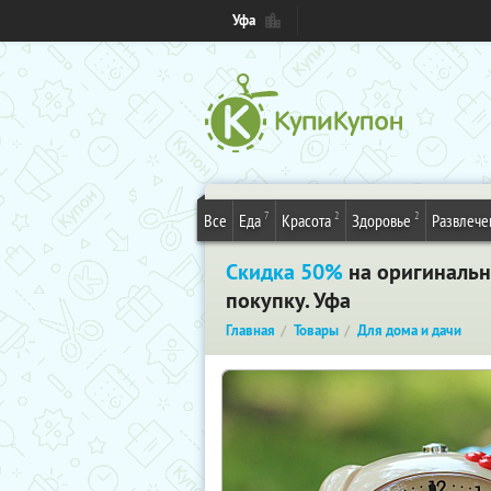
Уфа
7
2
2
Все
Еда
Красота
Здоровье
Развлече
Скидка 50%
на оригинальн
покупку. Уфа
Главная
Товары
Для дома и дачи