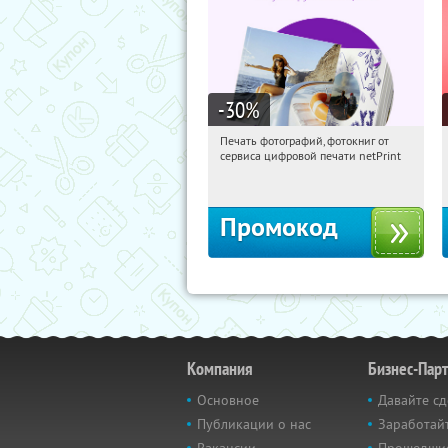
-30
%
Печать фотографий, фотокниг от
01:18:15
Получили:
4
сервиса цифровой печати netPrint
Россия
Промокод
Компания
Бизнес-Пар
Основное
Давайте сд
Публикации о нас
Заработайт
Вакансии
Прошедши