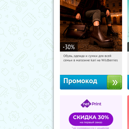
-30
%
Обувь, одежда и сумки для всей
01:18:15
Получили:
31
семьи в магазине kari на Wildberries
Россия
Промокод