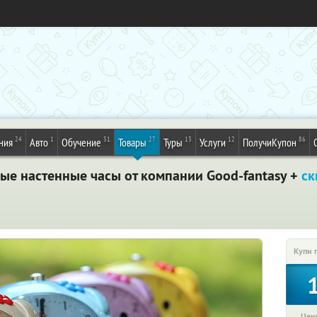
24
1
31
27
13
12
86
ния
Авто
Обучение
Товары
Туры
Услуги
ПолучиКупон
ые настенные часы от компании Good-fantasy +
ск
Купи 
Цена