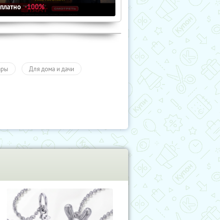
сплатно
-100%
ары
Для дома и дачи