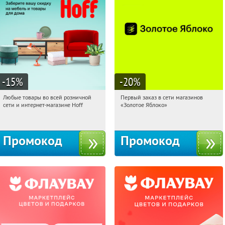
-15
%
-20
%
Любые товары во всей розничной
Первый заказ в сети магазинов
01:18:15
Получили:
83
01:18:15
Получи первым!
сети и интернет-магазине Hoff
«Золотое Яблоко»
Москва, 1-й Волоколамский проезд,
Россия
10с1
Промокод
Промокод