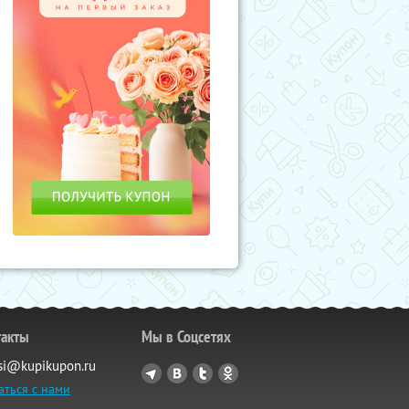
такты
Мы в Соцсетях
si@kupikupon.ru
аться с нами