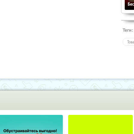
Бе
Теги:
Тов