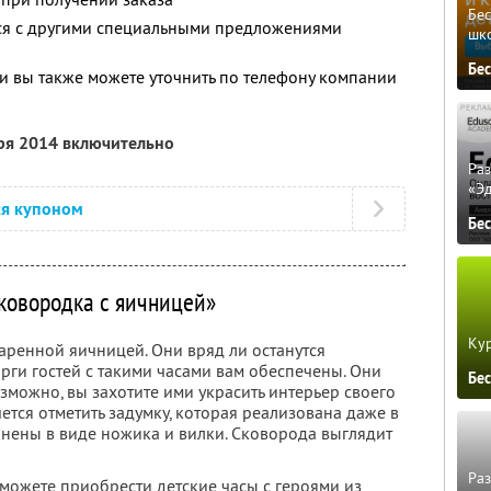
Бе
тся с другими специальными предложениями
шк
Бе
 вы также можете уточнить по телефону компании
бря 2014 включительно
Ра
«Э
ся купоном
Бе
ковородка с яичницей»
Кур
аренной яичницей. Они вряд ли останутся
рги гостей с такими часами вам обеспечены. Они
Бе
озможно, вы захотите ими украсить интерьер своего
ется отметить задумку, которая реализована даже в
лнены в виде ножика и вилки. Сковорода выглядит
Ра
 можете приобрести детские часы с героями из