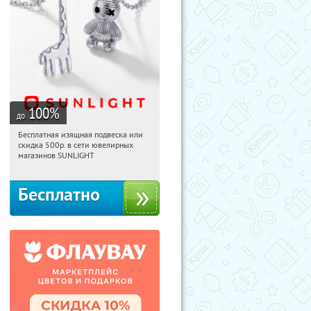
100
%
до
Бесплатная изящная подвеска или
01:18:15
Получили:
74
скидка 500р. в сети ювелирных
Россия
магазинов SUNLIGHT
Бесплатно