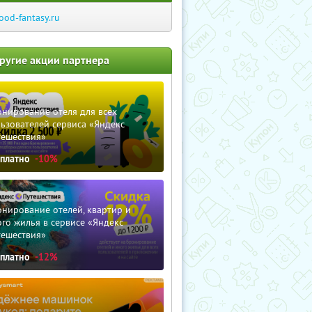
ood-fantasy.ru
ругие акции партнера
нирование отеля для всех
ьзователей сервиса «Яндекс
тешествия»
сплатно
-10%
нирование отелей, квартир и
го жилья в сервисе «Яндекс
тешествия»
сплатно
-12%