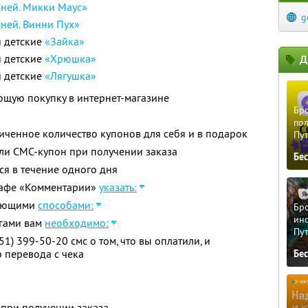
ней. Микки Маус»
g
ней. Винни Пух»
й детские
«Зайка»
й детские
«Хрюшка»
Д
й детские
«Лягушка»
щую покупку в интернет-магазине
Бро
пол
ченное количество купонов для себя и в подарок
Пу
ли СМС-купон при получении заказа
Бе
ся в течение одного дня
афе «Комментарии»
указать:
дующими
способами:
Бро
ино
гами вам
необходимо:
Пу
1) 399-50-20 смс о том, что вы оплатили, и
 перевода с чека
Бе
 при получении заказа