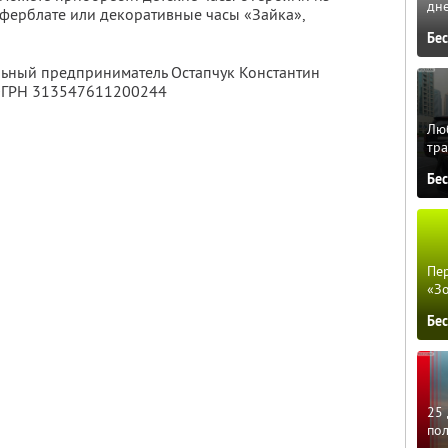
дне
ферблате или декоративные часы «Зайка»,
Бе
льный предприниматель Остапчук Константин
 ОГРН 313547611200244
Люб
тра
Бе
Пер
«З
Бе
25 
по