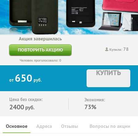
Акция завершилась
78
ПОВТОРИТЬ АКЦИЮ
Купили:
Человек проголосовало: 0
КУПИТЬ
650
от
руб.
Цена без скидки:
Экономия:
2400
73%
руб.
Основное
Адреса
Отзывы
Вопросы по акции