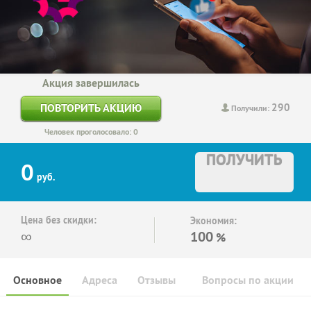
Акция завершилась
290
ПОВТОРИТЬ АКЦИЮ
Получили:
Человек проголосовало: 0
ПОЛУЧИТЬ
0
руб.
Цена без скидки:
Экономия:
∞
100
%
Основное
Адреса
Отзывы
Вопросы по акции