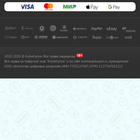
2010-2026 © КупиКупон. Все права защищены.
Все права на товарный знак "КупиКупон" и на сайт www.kupikupon.ru принадлежат
OOO «Агентство цифровых решений» ИНН 7705523387, ОГРН 1127747063212