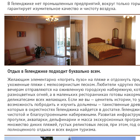
В Геленджике нет промышленных предприятий, вокруг только горы, 
гарантирует изумительное качество и чистоту воздуха.
Отдых в Геленджике подходит буквально всем.
Желающим элементарно «погреть пузо» на пляже и отдохнуть прид
ухоженные пляжи с мелкозернистым песком. Любители «других пос
вечерам отправляются на оживленную городскую набережную, ко
разноцветных огней, а в маленьких ресторанчиках готовы накор
деликатесами всех желающих. Если же вы — ценитель истории, то у
возможность побродить и изучить дольмены — таинственные дре
которых в окрестностях Геленджика найдется в достатке. Геленджи
чистотой и благоустроенными набережными. Развитая инфраструк
прогулки, аквапарки, дельфинарии и масса экскурсионных програ
множество диких пляжей, густых реликтовых лесов, при этом, год 
полноценного отдыха и всех видом туризма.