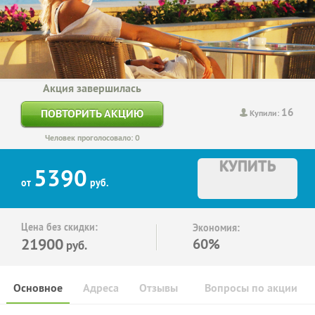
Акция завершилась
16
ПОВТОРИТЬ АКЦИЮ
Купили:
Человек проголосовало: 0
КУПИТЬ
5390
от
руб.
Цена без скидки:
Экономия:
21900
60%
руб.
Основное
Адреса
Отзывы
Вопросы по акции