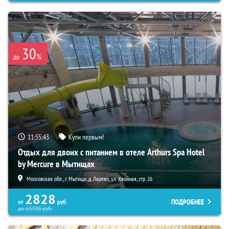
30
%
до
11:55:41
Купи первым!
Отдых для двоих с питанием в отеле Arthurs Spa Hotel
by Mercure в Мытищах
Московская обл., г. Мытищи, д. Ларево, ул. Хвойная, стр. 26
2828
ПОДРОБНЕЕ
от
руб.
до
65700
руб.