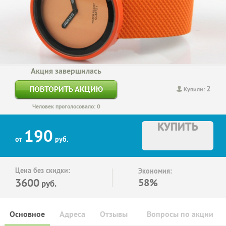
Акция завершилась
2
ПОВТОРИТЬ АКЦИЮ
Купили:
Человек проголосовало: 0
КУПИТЬ
190
от
руб.
Цена без скидки:
Экономия:
3600
58%
руб.
Основное
Адреса
Отзывы
Вопросы по акции