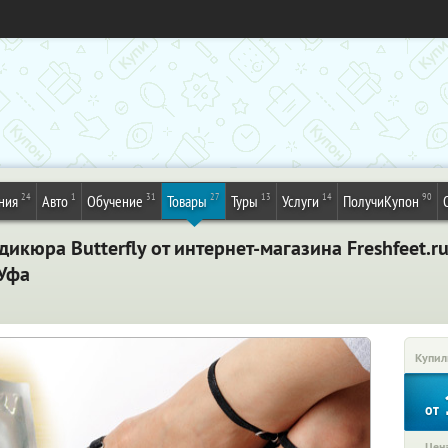
24
1
31
27
13
14
90
ния
Авто
Обучение
Товары
Туры
Услуги
ПолучиКупон
кюра Butterfly от интернет-магазина Freshfeet.ru. 
 Уфа
Купил
от
Цена