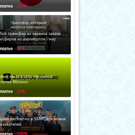
сплатно
-100%
ой трансфер от сервиса заказа
нсферов из аэропортов i'way
сплатно
-10%
вый заказ в сети магазинов
олотое Яблоко»
сплатно
-20%
дней бесплатно в START для новых
льзователей
сплатно
-100%