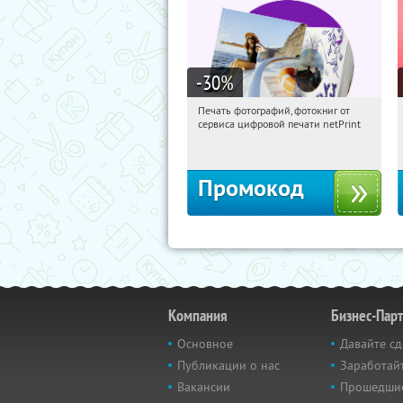
-30
%
Печать фотографий, фотокниг от
10:49:53
Получили:
4
сервиса цифровой печати netPrint
Россия
Промокод
Компания
Бизнес-Пар
Основное
Давайте сд
Публикации о нас
Заработайт
Вакансии
Прошедши