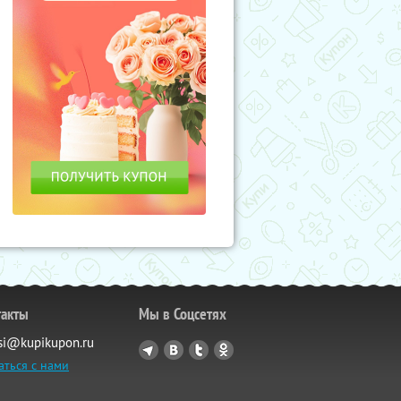
такты
Мы в Соцсетях
si@kupikupon.ru
аться с нами