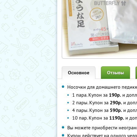
Основное
Отзывы
Носочки для домашнего педикюр
1 пара. Купон за
190р.
и допл
2 пары. Купон за
290р.
и допл
4 пары. Купон за
590р.
и допл
10 пар. Купон за
1190р.
и доп
Вы можете приобрести неограни
Купон действует на одного чел