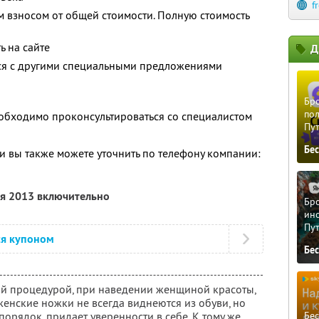
f
 взносом от общей стоимости. Полную стоимость
 на сайте
Д
тся с другими специальными предложениями
Бро
пол
обходимо проконсультироваться со специалистом
Пу
Бе
 вы также можете уточнить по телефону компании:
ля 2013 включительно
Бро
ино
Пу
ся купоном
Бе
ой процедурой, при наведении женщиной красоты,
женские ножки не всегда виднеются из обуви, но
Бе
порядок, придает уверенности в себе. К тому же