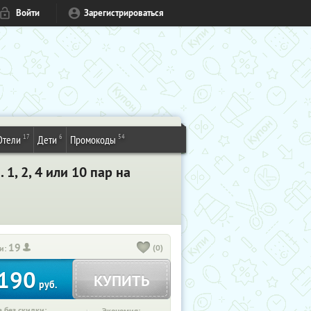
Войти
Зарегистрироваться
17
6
54
Отели
Дети
Промокоды
1, 2, 4 или 10 пар на
19
(0)
и:
190
КУПИТЬ
руб.
 без скидки: