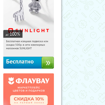
100
%
до
Бесплатная изящная подвеска или
10:49:53
Получили:
74
скидка 500р. в сети ювелирных
Россия
магазинов SUNLIGHT
Бесплатно