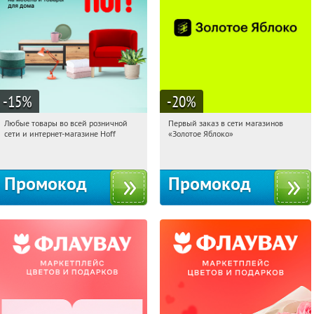
-15
%
-20
%
Любые товары во всей розничной
Первый заказ в сети магазинов
10:49:53
Получили:
83
10:49:53
Получи первым!
сети и интернет-магазине Hoff
«Золотое Яблоко»
Москва, 1-й Волоколамский проезд,
Россия
10с1
Промокод
Промокод