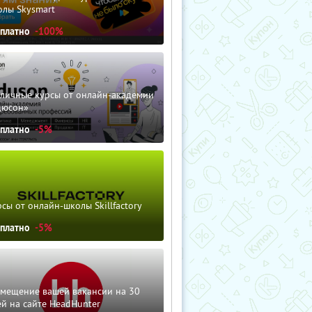
олы Skysmart
сплатно
-100%
зличные курсы от онлайн-академии
дюсон»
сплатно
-5%
сы от онлайн-школы Skillfactory
сплатно
-5%
змещение вашей вакансии на 30
й на сайте HeadHunter