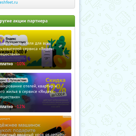
reshfeet.ru
ругие акции партнера
нирование отеля для всех
ьзователей сервиса «Яндекс
тешествия»
сплатно
-10%
нирование отелей, квартир и
го жилья в сервисе «Яндекс
тешествия»
сплатно
-12%
сплатный вводный урок от онлайн-