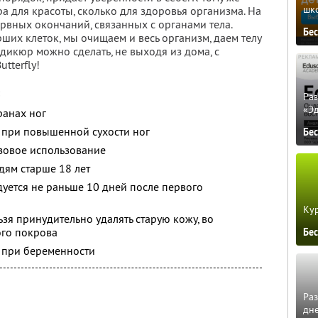
шк
ра для красоты, сколько для здоровья организма. На
рвных окончаний, связанных с органами тела.
Бе
ших клеток, мы очищаем и весь организм, даем телу
дикюр можно сделать, не выходя из дома, с
tterfly!
Ра
«Э
ранах ног
 при повышенной сухости ног
Бе
зовое использование
дям старше 18 лет
уется не раньше 10 дней после первого
Кур
зя принудительно удалять старую кожу, во
го покрова
Бе
ь при беременности
Ра
дне