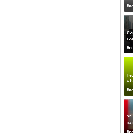
Бе
Люб
тра
Бе
Пер
«З
Бе
25 
по
Бе