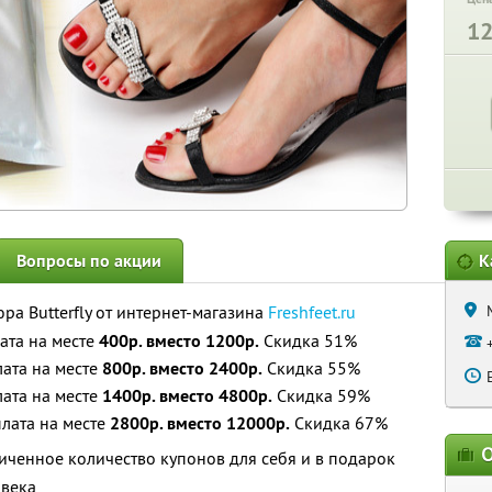
1
Вопросы по акции
К
а Butterfly от интернет-магазина
Freshfeet.ru
ата на месте
400р. вместо 1200р.
Скидка 51%
ата на месте
800р. вместо 2400р.
Скидка 55%
ата на месте
1400р. вместо 4800р.
Скидка 59%
лата на месте
2800р. вместо 12000р.
Скидка 67%
О
ченное количество купонов для себя и в подарок
овека