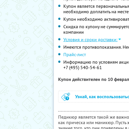
Купон является первоначальным
необходимо доплатить на месте
Купон необходимо активировать
Скидка по купону не суммируе
компании
Условия и сроки доставки:
Имеются противопоказания. Не
Прайс-лист
Информацию по условиям акции
+7 (495) 540-54-61
Купон действителен по 10 февра
Узнай, как воспользовать
Педикюр является такой же важн
как прическа или маникюр. Пусть 
знание того, что они приведены в 