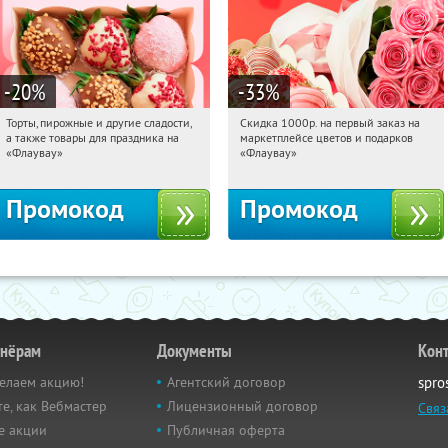
-20
%
-33
%
Торты, пирожные и другие сладости,
Скидка 1000р. на первый заказ на
10:49:53
Получили:
6
10:49:53
Получили:
18
а также товары для праздника на
маркетплейсе цветов и подарков
Россия
Россия
«Флаувау»
«Флаувау»
Промокод
Промокод
тнёрам
Документы
Кон
елаем акцию!
Агентский договор
spro
е, как Вебмастер
Лицензионный договор
Связ
е акции
Публичная оферта