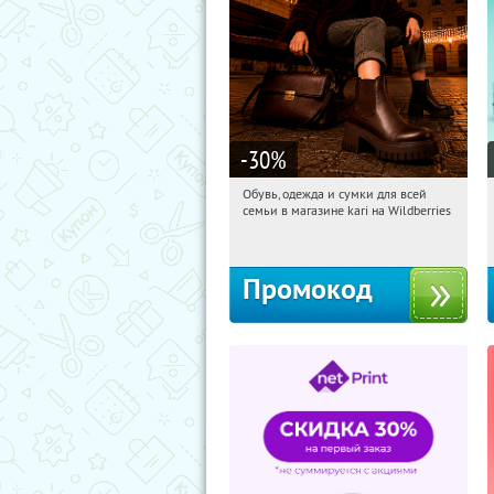
-30
%
Обувь, одежда и сумки для всей
10:49:53
Получили:
32
семьи в магазине kari на Wildberries
Россия
Промокод