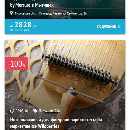
by Mercure в Мытищах
Московская обл., г. Мытищи, д. Ларево, ул. Хвойная, стр. 26
2828
ПОДРОБНЕЕ
от
руб.
до
65700
руб.
-100
%
08:08:15
Получили:
266
Нож роликовый для фигурной нарезки теста на
маркетплейсе Wildberries