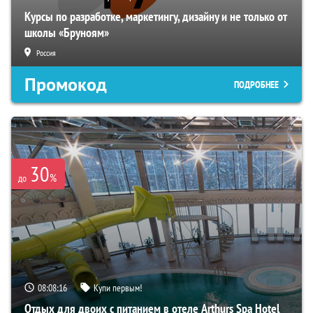
Курсы по разработке, маркетингу, дизайну и не только от
школы «Бруноям»
Россия
Промокод
ПОДРОБНЕЕ
30
%
до
08:08:15
Купи первым!
Отдых для двоих с питанием в отеле Arthurs Spa Hotel