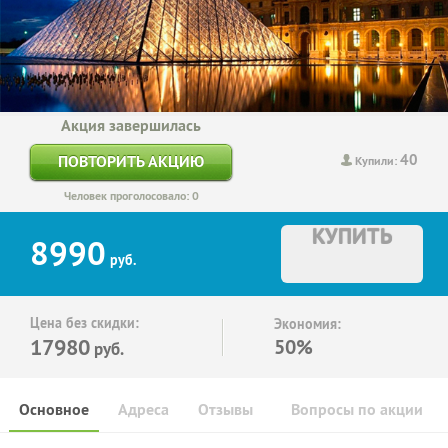
Акция завершилась
40
ПОВТОРИТЬ АКЦИЮ
Купили:
Человек проголосовало: 0
КУПИТЬ
8990
руб.
Цена без скидки:
Экономия:
17980
50%
руб.
Основное
Адреса
Отзывы
Вопросы по акции