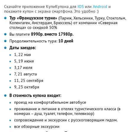
Скачайте приложение КупиКупона для
IOS
или
Android
и
покажите купон с экрана смартфона. Это удобно :)
Тур «Французское турне»
(Париж, Хельсинки, Турку, Стокгольм,
Копенгаген, Амстердам, Брюссель) от компании «Северная
столица» со скидкой 50%
Вы платите
8990р. вместо 17980р.
Продолжительность тура:
10 дней
Даты заездов:
1, 22 мая
5, 19 июня
3,17 июля
7, 21 августа
11, 25 сентября
9, 23 октября
В стоимость купона входит:
проезд на комфортабельном автобусе
проживание и питание в отелях туристического класса (в
номерах – душ, туалет, телефон, телевизор)
сопровождение и экскурсии с русскоговорящим гидом.
все обзорные экскурсии