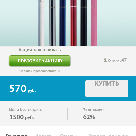
Акция завершилась
47
ПОВТОРИТЬ АКЦИЮ
Купили:
Человек проголосовало: 0
КУПИТЬ
570
руб.
Цена без скидки:
Экономия:
1500
62%
руб.
Основное
Адреса
Отзывы
Вопросы по акции