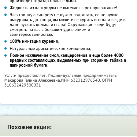
производит гораздо больше дыма.
Жидкость из картриджа не вытекает в рот при затяжке!
Электронную сигарету не нужно поджигать, ее не нужно
выкуривать до конца, вы можете ее курить всегда и везде и
даже пускать кольца из пара! Окружающие люди будут
смотреть на вас с большим удивлением и
заинтересованностью.
100% имитация курения
;
Натуральные ароматические компоненты;
Полное исключение смол, канцерогенов и еще более 4000
вредных составляющих, выделяемых при сгорании табака и
папиросной бумаги
.
Услуги предоставляет: Индивидуальный предприниматель
Макарова Галина Алексеевна,
ИНН 632312976340
, ОГРН
310632429300031
Похожие акции: