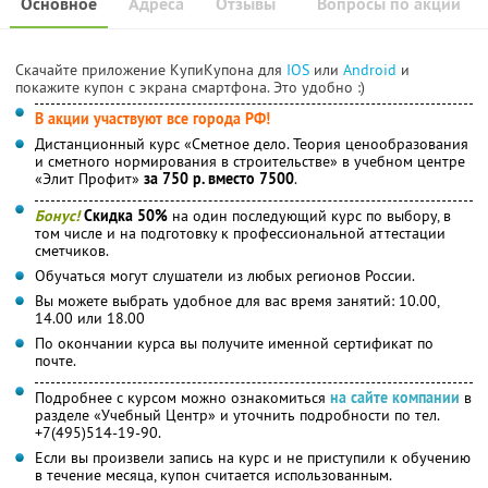
Основное
Адреса
Отзывы
Вопросы по акции
Скачайте приложение КупиКупона для
IOS
или
Android
и
покажите купон с экрана смартфона. Это удобно :)
В акции участвуют все города РФ!
Дистанционный курс «Сметное дело. Теория ценообразования
и сметного нормирования в строительстве» в учебном центре
«Элит Профит»
за 750 р. вместо 7500
.
Бонус!
Скидка 50%
на один последующий курс по выбору, в
том числе и на подготовку к профессиональной аттестации
сметчиков.
Обучаться могут слушатели из любых регионов России.
Вы можете выбрать удобное для вас время занятий: 10.00,
14.00 или 18.00
По окончании курса вы получите именной сертификат по
почте.
Подробнее с курсом можно ознакомиться
на сайте компании
в
разделе «Учебный Центр» и уточнить подробности по тел.
+7(495)514-19-90.
Если вы произвели запись на курс и не приступили к обучению
в течение месяца, купон считается использованным.