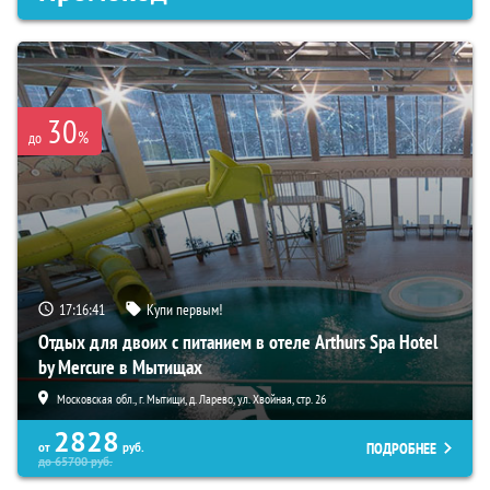
30
%
до
17:16:41
Купи первым!
Отдых для двоих с питанием в отеле Arthurs Spa Hotel
by Mercure в Мытищах
Московская обл., г. Мытищи, д. Ларево, ул. Хвойная, стр. 26
2828
ПОДРОБНЕЕ
от
руб.
до
65700
руб.