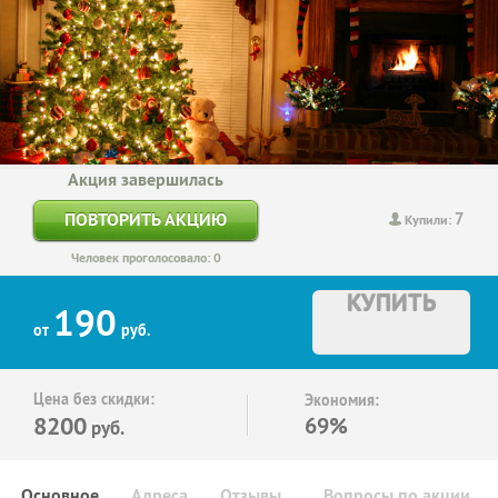
Акция завершилась
7
ПОВТОРИТЬ АКЦИЮ
Купили:
Человек проголосовало: 0
КУПИТЬ
190
от
руб.
Цена без скидки:
Экономия:
8200
69%
руб.
Основное
Адреса
Отзывы
Вопросы по акции