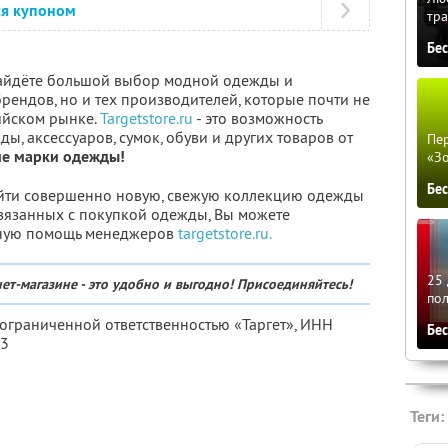
ся купоном
тра
Бе
найдёте большой выбор модной одежды и
брендов, но и тех производителей, которые почти не
ийском рынке.
Targetstore.ru
- это возможность
ы, аксессуаров, сумок, обуви и других товаров от
Пер
ие марки одежды!
«З
Бе
найти совершенно новую, свежую коллекцию одежды
 связанных с покупкой одежды, Вы можете
нную помощь менеджеров
targetstore.ru.
25 
ет-магазине - это удобно и выгодно! Присоединяйтесь!
по
 ограниченной ответственностью «Таргет»,
ИНН
Бе
13
Теги: