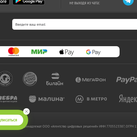
не выходя из чата:
писаться
 www.kupikupon.ru принадлежат OOO «Агентство цифровых решений» ИНН 7705523387, ОГРН