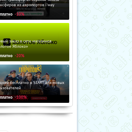
нсферов из аэропортов i'way
сплатно
-10%
вый заказ в сети магазинов
олотое Яблоко»
сплатно
-20%
дней бесплатно в START для новых
льзователей
сплатно
-100%