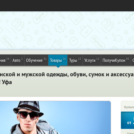
24
1
31
26
13
12
85
ния
Авто
Обучение
Товары
Туры
Услуги
ПолучиКупон
кой и мужской одежды, обуви, сумок и аксессуаро
! Уфа
Купил
от
Цена