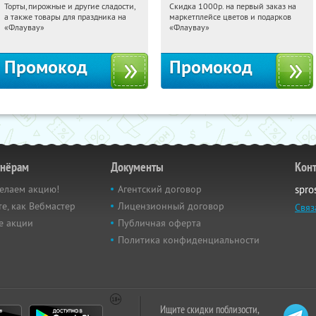
Торты, пирожные и другие сладости,
Скидка 1000р. на первый заказ на
09:57:53
Получили:
6
09:57:53
Получили:
18
а также товары для праздника на
маркетплейсе цветов и подарков
Россия
Россия
«Флаувау»
«Флаувау»
Промокод
Промокод
тнёрам
Документы
Кон
елаем акцию!
Агентский договор
spro
е, как Вебмастер
Лицензионный договор
Связ
е акции
Публичная оферта
Политика конфиденциальности
Ищите скидки поблизости,