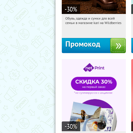
-30
%
Обувь, одежда и сумки для всей
09:57:53
Получили:
1
семьи в магазине kari на Wildberries
Россия
Промокод
-30
%