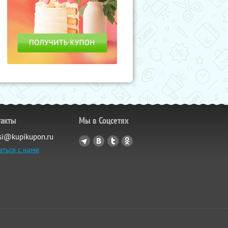
такты
Мы в Соцсетях
si@kupikupon.ru
аться с нами