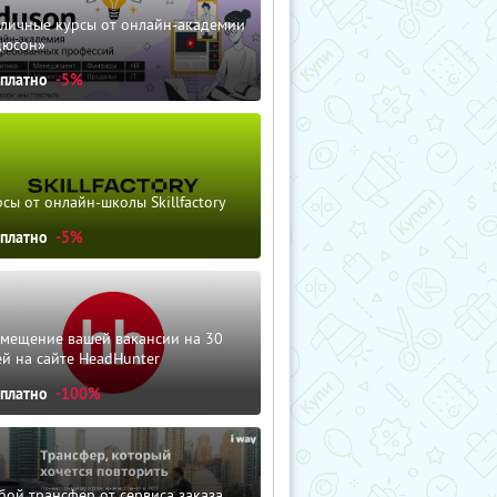
зличные курсы от онлайн-академии
дюсон»
сплатно
-5%
сы от онлайн-школы Skillfactory
сплатно
-5%
змещение вашей вакансии на 30
й на сайте HeadHunter
сплатно
-100%
ой трансфер от сервиса заказа