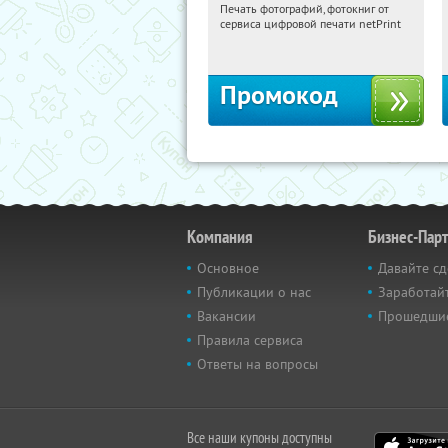
Печать фотографий, фотокниг от
09:57:53
Получили:
4
сервиса цифровой печати netPrint
Россия
Промокод
Компания
Бизнес-Пар
Основное
Давайте сд
Публикации о нас
Заработайт
Вакансии
Прошедши
Правила сервиса
Ответы на вопросы
Все наши купоны доступны