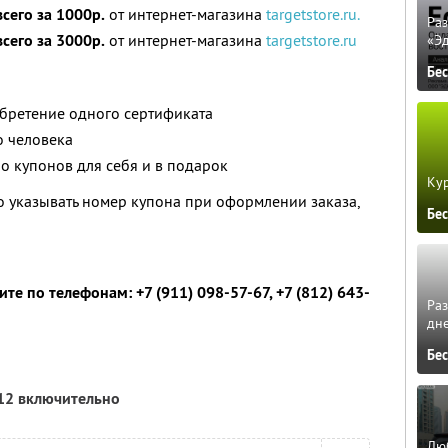
всего за 1000р.
от интернет-магазина
targetstore.ru.
Ра
всего за 3000р.
от интернет-магазина
targetstore.ru
«Э
Бе
обретение одного сертификата
о человека
о купонов для себя и в подарок
Кур
 указывать номер купона при оформлении заказа,
Бе
е по телефонам: +7 (911) 098-57-67, +7 (812) 643-
Ра
дне
Бе
012 включительно
Люб