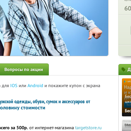
6
Вопросы по акции
Д
а для
IOS
или
Android
и покажите купон с экрана
Бе
жской одежды, обуви, сумок и аксессуаров от
шк
оловину стоимости
Бе
всего за 500р.
от интернет-магазина
targetstore.ru