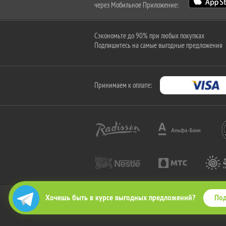
через Мобильное Приложение:
Сэкономьте до 90% при любых покупках
Подпишитесь на самые выгодные предложения
Принимаем к оплате:
Под
Хочешь быть в курсе выгодных предложений?
2010-2026 © КупиКупон. Все права защищены.
Все права на товарный знак "КупиКупон" и на сайт