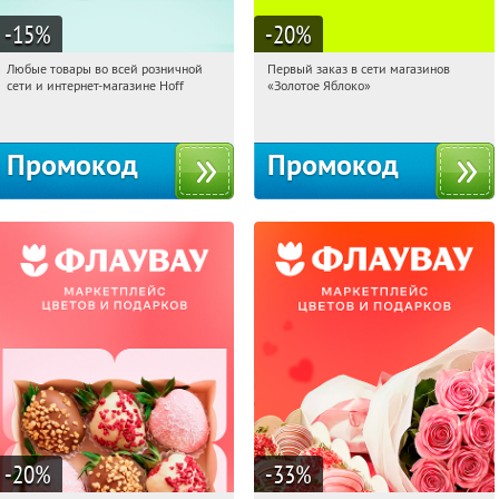
-15
%
-20
%
Любые товары во всей розничной
Первый заказ в сети магазинов
09:57:53
Получили:
83
09:57:53
Получи первым!
сети и интернет-магазине Hoff
«Золотое Яблоко»
Москва, 1-й Волоколамский проезд,
Россия
10с1
Промокод
Промокод
-20
%
-33
%