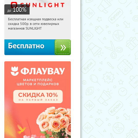
100
%
до
Бесплатная изящная подвеска или
09:57:53
Получили:
73
скидка 500р. в сети ювелирных
Россия
магазинов SUNLIGHT
Бесплатно