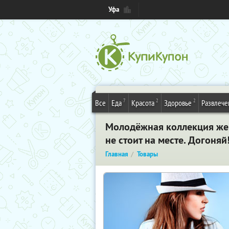
Уфа
7
2
2
Все
Еда
Красота
Здоровье
Развлече
Молодёжная коллекция женс
не стоит на месте. Догоняй
Главная
Товары