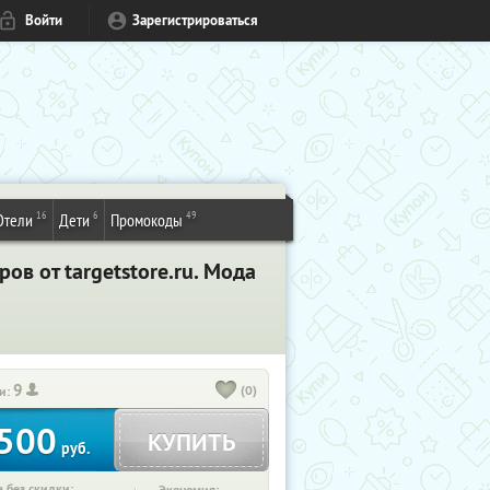
Войти
Зарегистрироваться
16
6
49
Отели
Дети
Промокоды
в от targetstore.ru. Мода
9
(0)
и:
500
КУПИТЬ
руб.
 без скидки: