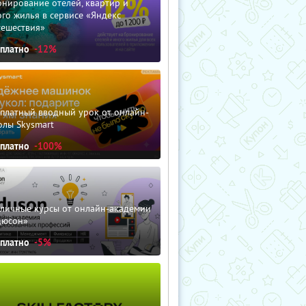
нирование отелей, квартир и
го жилья в сервисе «Яндекс
тешествия»
сплатно
-12%
сплатный вводный урок от онлайн-
олы Skysmart
сплатно
-100%
зличные курсы от онлайн-академии
дюсон»
сплатно
-5%