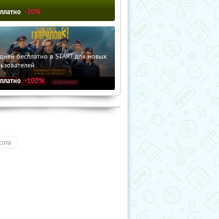
сплатно
-20%
дней бесплатно в START для новых
льзователей
сплатно
-100%
сота