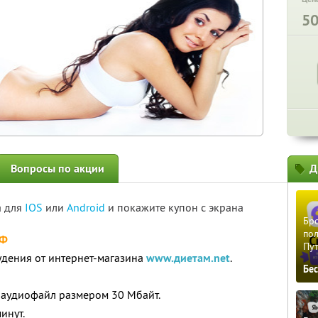
5
Вопросы по акции
Д
а для
IOS
или
Android
и покажите купон с экрана
Бро
пол
РФ
Пу
удения от интернет-магазина
www.диетам.net
.
Бе
 аудиофайл размером 30 Мбайт.
инут.