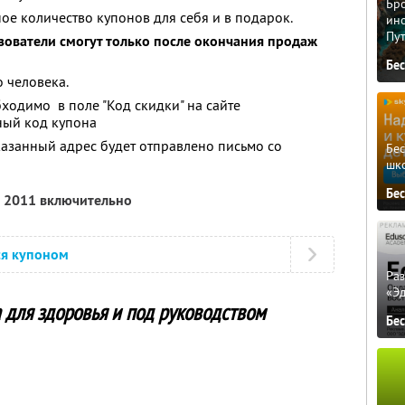
Бро
ое количество купонов для себя и в подарок.
ино
Пу
зователи смогут только после окончания продаж
Бе
 человека.
ходимо в поле "Код скидки" на сайте
ный код купона
азанный адрес будет отправлено письмо со
Бе
шк
Бе
я 2011 включительно
ся купоном
Ра
«Э
а для здоровья и под руководством
Бе