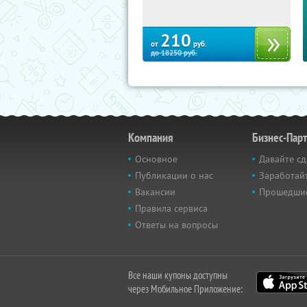
210
от
руб.
до
18250
руб.
Компания
Бизнес-Пар
Основное
Давайте сд
Публикации о нас
Заработайт
Вакансии
Прошедши
Правила сервиса
Ответы на вопросы
Все наши купоны доступны
через Мобильное Приложение: