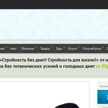
24
1
31
27
13
12
85
ния
Авто
Обучение
Товары
Туры
Услуги
ПолучиКупон
Стройность без диет! Стройность для жизни!» от 
ра без титанических усилий и голодных диет
за 80
Купил
Цена