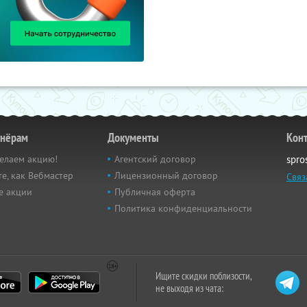
тнёрам
Документы
Кон
елаем акцию!
Агентский договор
spro
е, как Вебмастер
Лицензионный договор
Связ
е акции
Публичная оферта
Политика конфиденциальности
Ищите скидки поблизости,
не выходя из чата: