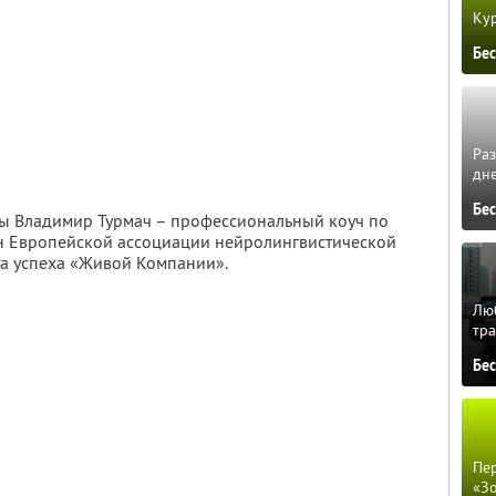
Кур
Бе
Ра
дне
Бе
ы Владимир Турмач – профессиональный коуч по
ен Европейской ассоциации нейролингвистической
та успеха «Живой Компании».
Люб
тра
Бе
Пер
«З