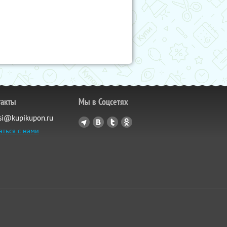
такты
Мы в Соцсетях
si@kupikupon.ru
аться с нами