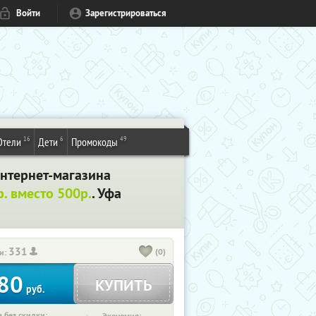
Войти
Зарегистрироваться
16
6
49
Отели
Дети
Промокоды
интернет-магазина
р. вместо 500р.
. Уфа
331
(0)
и:
80
КУПИТЬ
руб.
 без скидки: