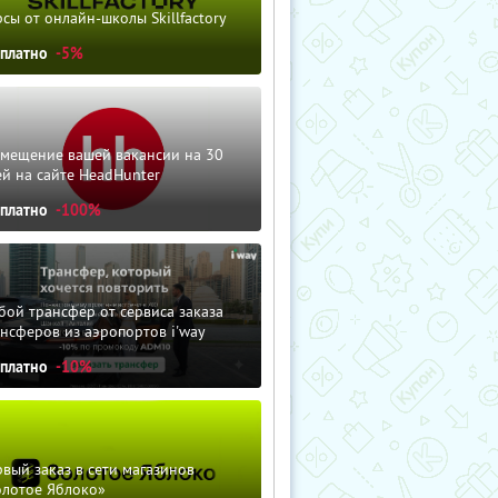
сы от онлайн-школы Skillfactory
сплатно
-5%
змещение вашей вакансии на 30
й на сайте HeadHunter
сплатно
-100%
ой трансфер от сервиса заказа
нсферов из аэропортов i'way
сплатно
-10%
вый заказ в сети магазинов
олотое Яблоко»