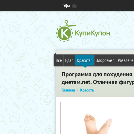
Уфа
7
2
2
Все
Еда
Красота
Здоровье
Развлече
Программа для похудения «
диетам.net. Отличная фигу
Главная
Красота