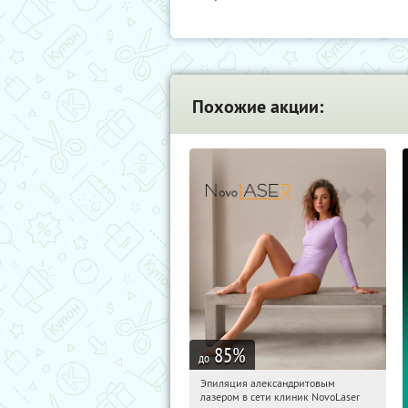
Похожие акции:
85
%
до
Эпиляция александритовым
06:41:20
Купили:
26
лазером в сети клиник NovoLaser