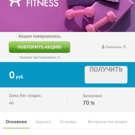
Акция завершилась
6
ПОВТОРИТЬ АКЦИЮ
Получили:
Человек проголосовало: 0
ПОЛУЧИТЬ
0
руб.
Цена без скидки:
Экономия:
∞
70
%
Основное
Адреса
Отзывы
Вопросы по акции