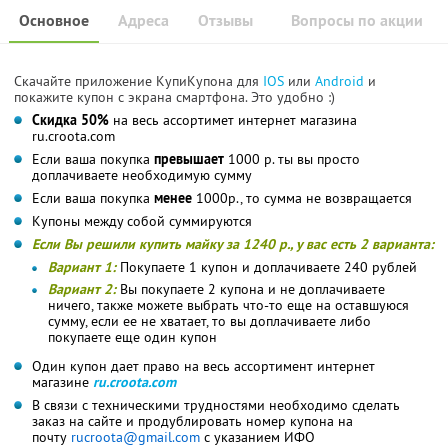
Основное
Адреса
Отзывы
Вопросы по акции
Скачайте приложение КупиКупона для
IOS
или
Android
и
покажите купон с экрана смартфона. Это удобно :)
Скидка 50%
на весь ассортимет интернет магазина
ru.croota.com
Если ваша покупка
превышает
1000 р. ты вы просто
доплачиваете необходимую сумму
Если ваша покупка
менее
1000р., то сумма не возвращается
Купоны между собой суммируются
Если Вы решили купить майку за 1240 р., у вас есть 2 варианта:
Вариант 1:
Покупаете 1 купон и доплачиваете 240 рублей
Вариант 2:
Вы покупаете 2 купона и не доплачиваете
ничего, также можете выбрать что-то еще на оставшуюся
сумму, если ее не хватает, то вы доплачиваете либо
покупаете еще один купон
Один купон дает право на весь ассортимент интернет
магазине
ru.croota.com
В связи с техническими трудностями необходимо сделать
заказ на сайте и продублировать номер купона на
почту
rucroota@gmail.
com
с указанием ИФО