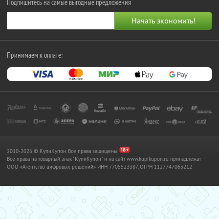
Подпишитесь на самые выгодные предложения
Принимаем к оплате:
2010-2026 © КупиКупон. Все права защищены.
Все права на товарный знак "КупиКупон" и на сайт www.kupikupon.ru принадлежат
OOO «Агентство цифровых решений» ИНН 7705523387, ОГРН 1127747063212