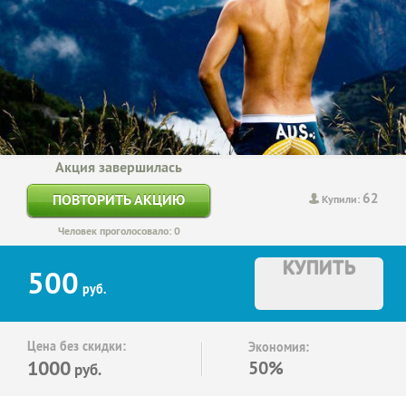
Акция завершилась
62
ПОВТОРИТЬ АКЦИЮ
Купили:
Человек проголосовало: 0
КУПИТЬ
500
руб.
Цена без скидки:
Экономия:
1000
50%
руб.