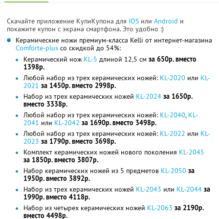
Скачайте приложение КупиКупона для
IOS
или
Android
и
покажите купон с экрана смартфона. Это удобно :)
Керамические ножи премиум-класса Kelli от интернет-магазина
Comforte-plus
со скидкой до 54%:
Керамический нож
KL-5
длиной 12,5 см
за 650р. вместо
1398р.
Любой набор из трех керамических ножей:
KL-2020
или
KL-
2021
за 1450р. вместо 2998р.
Набор из трех керамических ножей
KL-2024
за 1650р.
вместо 3338р.
Любой набор из трех керамических ножей:
KL-2040
,
KL-
2041
или
KL-2042
за 1690р. вместо 3498р.
Любой набор из трех керамических ножей:
KL-2022
или
KL-
2023
за 1790р. вместо 3698р.
Комплект керамических ножей нового поколения
KL-2045
за 1850р. вместо 3807р.
Набор керамических ножей из 5 предметов
KL-2050
за
1950р. вместо 3892р.
Набор из трех керамических ножей
KL-2043
или
KL-2044
за
1990р. вместо 4118р.
Набор из четырех керамических ножей
KL-2063
за 2190р.
вместо 4498р.