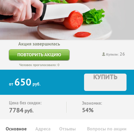
Акция завершилась
26
ПОВТОРИТЬ АКЦИЮ
Купили:
Человек проголосовало: 0
КУПИТЬ
650
от
руб.
Цена без скидки:
Экономия:
7784
54%
руб.
Основное
Адреса
Отзывы
Вопросы по акции