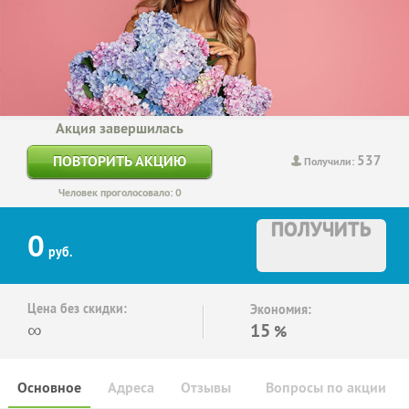
Акция завершилась
537
ПОВТОРИТЬ АКЦИЮ
Получили:
Человек проголосовало: 0
ПОЛУЧИТЬ
0
руб.
Цена без скидки:
Экономия:
∞
15
%
Основное
Адреса
Отзывы
Вопросы по акции