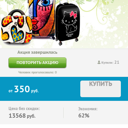
Акция завершилась
21
ПОВТОРИТЬ АКЦИЮ
Купили:
Человек проголосовало: 0
КУПИТЬ
350
от
руб.
Цена без скидки:
Экономия:
13568
62%
руб.