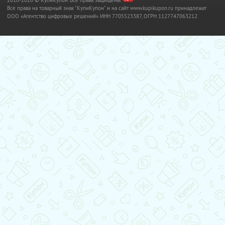
Все права на товарный знак "КупиКупон" и на сайт www.kupikupon.ru принадлежат
OOO «Агентство цифровых решений» ИНН 7705523387, ОГРН 1127747063212