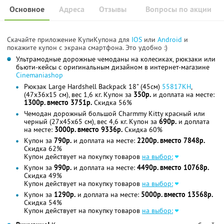
Основное
Адреса
Отзывы
Вопросы по акции
Скачайте приложение КупиКупона для
IOS
или
Android
и
покажите купон с экрана смартфона. Это удобно :)
Ультрамодные дорожные чемоданы на колесиках, рюкзаки или
бьюти-кейсы с оригинальным дизайном в интернет-магазине
Cinemaniashop
Рюкзак Large Hardshell Backpack 18" (45см)
55817KН
,
(47x36x15 см), вес 1,6 кг. Купон за
350р.
и доплата на месте:
1300р. вместо 3751р.
Скидка 56%
Чемодан дорожный большой Charmmy Kitty красный или
черный (27x45x65 см), вес 4,6 кг. Купон за
690р.
и доплата
на месте:
3000р. вместо 9336р.
Скидка 60%
Купон за
790р.
и доплата на месте:
2200р. вместо 7848р.
Скидка 62%
Купон действует на покупку товаров
на выбор:
Купон за
990р.
и доплата на месте:
4490р. вместо 10768р.
Скидка 49%
Купон действует на покупку товаров
на выбор:
Купон за
1290р.
и доплата на месте:
5000р. вместо 13568р.
Скидка 54%
Купон действует на покупку товаров
на выбор: