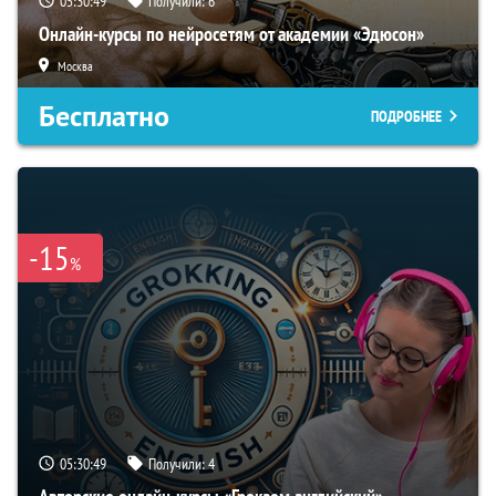
05:30:48
Получили:
6
Онлайн-курсы по нейросетям от академии «Эдюсон»
Москва
Бесплатно
ПОДРОБНЕЕ
-15
%
05:30:48
Получили:
4