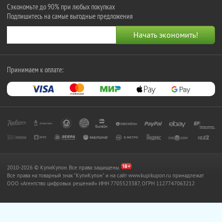
Сэкономьте до 90% при любых покупках
Подпишитесь на самые выгодные предложения
Принимаем к оплате:
2010-2026 © КупиКупон. Все права защищены.
Все права на товарный знак "КупиКупон" и на сайт www.kupikupon.ru принадлежат
OOO «Агентство цифровых решений» ИНН 7705523387, ОГРН 1127747063212