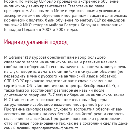
России. По методу CLP было проведено экстренное обучение
английскому языку правительства Татарстана во главе
президентом. А первыми в Мире и единственными успешными
экспериментами по обучению иностранным языкам в длительных
космических полетах, были обучение по методу CLP командиров
экипажей МКС: генерал-майора Валерия Корзуна и полковника
Геннадия Падалки в 2002 и 2005 годах.
Индивидуальный подход
MIL-trainer (18 курсов) обеспечит вам набор большого
словарного запаса на английском языке и развитие навыков
свободного общения. То есть вы научитесь понимать живую речь
на слух, говорить, думать по-английски в ситуации общения (не
переводить в уме с русского на английский язык и обратно).
СПЕЦКУРС прекрасно подготовит вас к сдаче экзамена на
сертификат OST Лингвистического центра Кембриджа (LLP), а
также быстро восстановит разговорные навыки после
длительного перерыва (5-7 лет) в общении на английском языке.
MIC-trainer снимет психологические языковые барьеры,
затрудняющие свободное владение иностранной речью.
Программа самопроверки слухового восприятия обеспечит вам
легкость понимания на слух беглой английской речи и скорость
мышления по-английски. Программа постановки произношения
отточит ваше произношение так, как не в состоянии сделать даже
самый лучший преподаватель-фонетист.