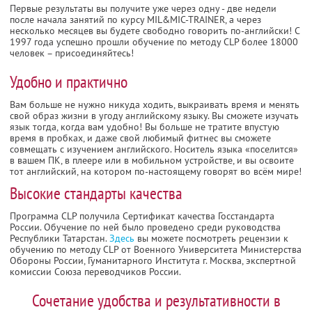
Первые результаты вы получите уже через одну - две недели
после начала занятий по курсу MIL&MIC-TRAINER, а через
несколько месяцев вы будете свободно говорить по-английски! C
1997 года успешно прошли обучение по методу CLP более 18000
человек – присоединяйтесь!
Удобно и практично
Вам больше не нужно никуда ходить, выкраивать время и менять
свой образ жизни в угоду английскому языку. Вы сможете изучать
язык тогда, когда вам удобно! Вы больше не тратите впустую
время в пробках, и даже свой любимый фитнес вы сможете
совмещать с изучением английского. Носитель языка «поселится»
в вашем ПК, в плеере или в мобильном устройстве, и вы освоите
тот английский, на котором по-настоящему говорят во всём мире!
Высокие стандарты качества
Программа CLP получила Сертификат качества Госстандарта
России. Обучение по ней было проведено среди руководства
Республики Татарстан.
Здесь
вы можете посмотреть рецензии к
обучению по методу CLP от Военного Университета Министерства
Обороны России, Гуманитарного Института г. Москва, экспертной
комиссии Союза переводчиков России.
Сочетание удобства и результативности в