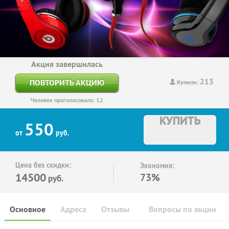
Акция завершилась
213
ПОВТОРИТЬ АКЦИЮ
Купили:
Человек проголосовало: 12
КУПИТЬ
550
от
руб.
Цена без скидки:
Экономия:
14500
73%
руб.
Основное
Адреса
Отзывы
Вопросы по акции