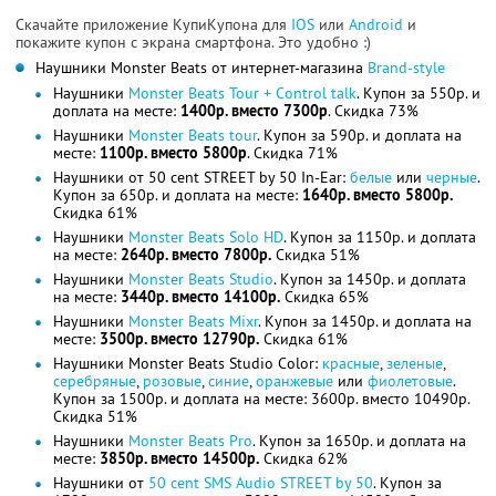
Скачайте приложение КупиКупона для
IOS
или
Android
и
покажите купон с экрана смартфона. Это удобно :)
Наушники Monster Beats от интернет-магазина
Brand-style
Наушники
Monster Beats Tour + Control talk
. Купон за 550р. и
доплата на месте:
1400р. вместо 7300р
. Скидка 73%
Наушники
Monster Beats tour
. Купон за 590р. и доплата на
месте:
1100р. вместо 5800р
. Скидка 71%
Наушники от 50 cent STREET by 50 In-Ear:
белые
или
черные
.
Купон за 650р. и доплата на месте:
1640р. вместо 5800р.
Скидка 61%
Наушники
Monster Beats Solo HD
. Купон за 1150р. и доплата
на месте:
2640р. вместо 7800р.
Скидка 51%
Наушники
Monster Beats Studio
. Купон за 1450р. и доплата
на месте:
3440р. вместо 14100р.
Скидка 65%
Наушники
Monster Beats Mixr
. Купон за 1450р. и доплата на
месте:
3500р. вместо 12790р.
Скидка 61%
Наушники Monster Beats Studio Color:
красные
,
зеленые
,
серебряные
,
розовые
,
синие
,
оранжевые
или
фиолетовые
.
Купон за 1500р. и доплата на месте: 3600р. вместо 10490р.
Скидка 51%
Наушники
Monster Beats Pro
. Купон за 1650р. и доплата на
месте:
3850р. вместо 14500р.
Скидка 62%
Наушники от
50 cent SMS Audio STREET by 50
. Купон за