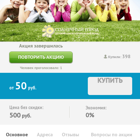
Акция завершилась
398
ПОВТОРИТЬ АКЦИЮ
Купили:
Человек проголосовало: 1
КУПИТЬ
50
от
руб.
Цена без скидки:
Экономия:
500
0%
руб.
Основное
Адреса
Отзывы
Вопросы по акции