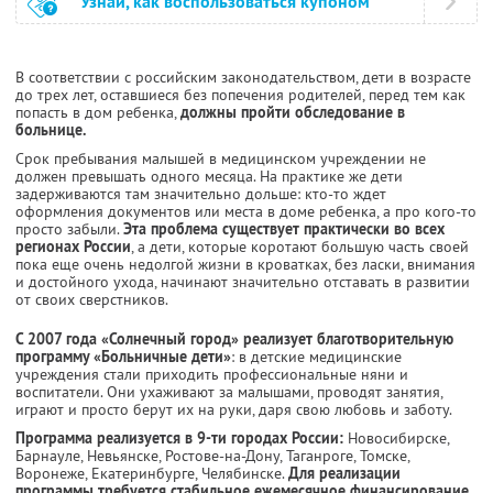
Узнай, как воспользоваться купоном
В соответствии с российским законодательством, дети в возрасте
до трех лет, оставшиеся без попечения родителей, перед тем как
попасть в дом ребенка,
должны пройти обследование в
больнице.
Срок пребывания малышей в медицинском учреждении не
должен превышать одного месяца. На практике же дети
задерживаются там значительно дольше: кто-то ждет
оформления документов или места в доме ребенка, а про кого-то
просто забыли.
Эта проблема существует практически во всех
регионах России
, а дети, которые коротают большую часть своей
пока еще очень недолгой жизни в кроватках, без ласки, внимания
и достойного ухода, начинают значительно отставать в развитии
от своих сверстников.
С 2007 года «Солнечный город» реализует благотворительную
программу «Больничные дети»
: в детские медицинские
учреждения стали приходить профессиональные няни и
воспитатели. Они ухаживают за малышами, проводят занятия,
играют и просто берут их на руки, даря свою любовь и заботу.
Программа реализуется в 9-ти городах России:
Новосибирске,
Барнауле, Невьянске, Ростове-на-Дону, Таганроге, Томске,
Воронеже, Екатеринбурге, Челябинске.
Для реализации
программы требуется стабильное ежемесячное финансирование.