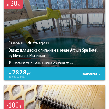
30
%
до
09:26:45
Купи первым!
Отдых для двоих с питанием в отеле Arthurs Spa Hotel
by Mercure в Мытищах
Московская обл., г. Мытищи, д. Ларево, ул. Хвойная, стр. 26
2828
ПОДРОБНЕЕ
от
руб.
до
65700
руб.
-100
%