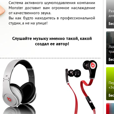
Система активного шумоподавления компании
Monster доставит вам огромное наслаждение
Ра
от качественного звука.
дне
Вы как будто находитесь в профессиональной
студии, а не на улице!
Бе
Слушайте музыку именно такой, какой
создал ее автор!
Люб
тра
Бе
Пер
«З
Бе