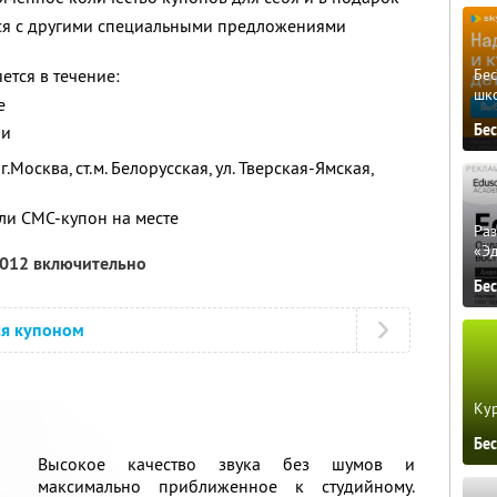
тся с другими специальными предложениями
ется в течение:
Бе
шк
е
Бе
ии
.Москва, ст.м. Белорусская, ул. Тверская-Ямская,
ли СМС-купон на месте
Ра
«Э
2012 включительно
Бе
ся купоном
Кур
Бе
Высокое качество звука без шумов и
максимально приближенное к студийному.