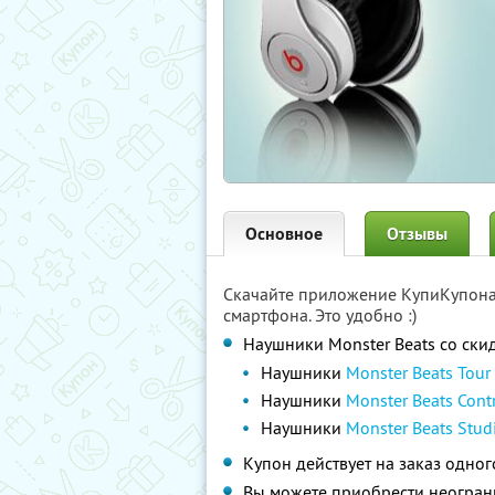
Основное
Отзывы
Скачайте приложение КупиКупон
смартфона. Это удобно :)
Наушники Monster Beats со ск
Наушники
Monster Beats Tour
Наушники
Monster Beats Contr
Наушники
Monster Beats Studi
Купон действует на заказ одно
Вы можете приобрести неограни