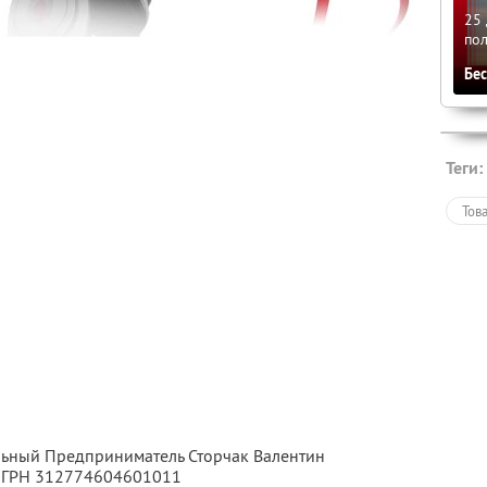
25 
по
Бе
Теги:
Тов
льный Предприниматель Сторчак Валентин
 ОГРН 312774604601011