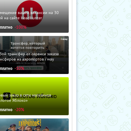
змещение вашей вакансии на 30
й на сайте HeadHunter
сплатно
-100%
ой трансфер от сервиса заказа
нсферов из аэропортов i'way
сплатно
-10%
вый заказ в сети магазинов
олотое Яблоко»
сплатно
-20%