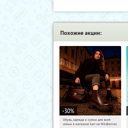
Похожие акции:
-30
%
Обувь, одежда и сумки для всей
01:05:06
Получили:
30
семьи в магазине kari на Wildberries
Россия