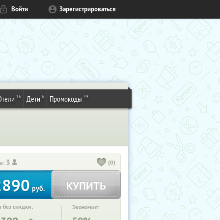
Войти
Зарегистрироваться
16
6
49
Отели
Дети
Промокоды
3
(0)
и:
2890
КУПИТЬ
руб.
 без скидки:
Экономия: