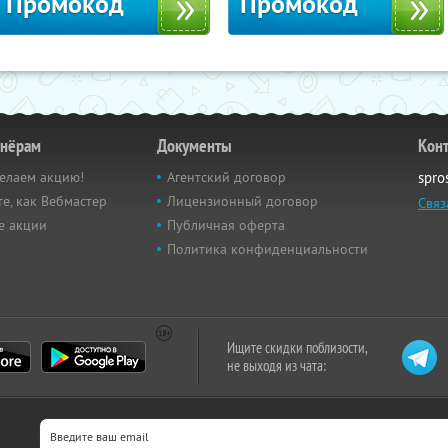
Промокод
Промокод
тнёрам
Документы
Кон
елаем акцию!
Агентский договор
spro
е, как Вебмастер
Лицензионный договор
Связ
е акции
Публичная оферта
Политика конфиденциальности
Ищите скидки поблизости,
не выходя из чата: