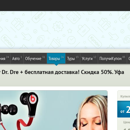
24
1
31
26
13
12
85
ния
Авто
Обучение
Товары
Туры
Услуги
ПолучиКупон
Dr. Dre + бесплатная доставка! Скидка 50%. Уфа
Купил
от
Цена