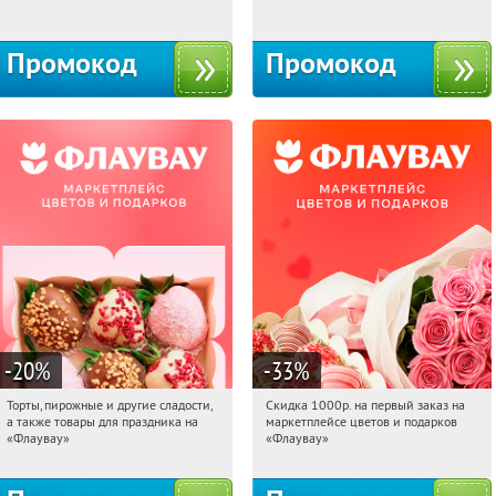
10с1
Промокод
Промокод
-20
%
-33
%
Торты, пирожные и другие сладости,
Скидка 1000р. на первый заказ на
01:05:06
Получили:
6
01:05:06
Получили:
18
а также товары для праздника на
маркетплейсе цветов и подарков
Россия
Россия
«Флаувау»
«Флаувау»