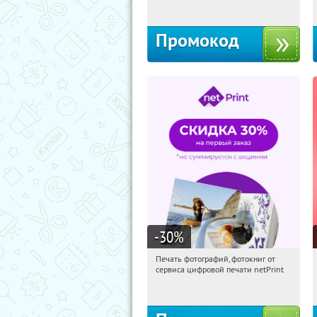
Промокод
-30
%
Печать фотографий, фотокниг от
01:05:06
Получили:
4
сервиса цифровой печати netPrint
Россия