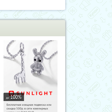
100
%
до
Бесплатная изящная подвеска или
01:05:06
Получили:
73
скидка 500р. в сети ювелирных
Россия