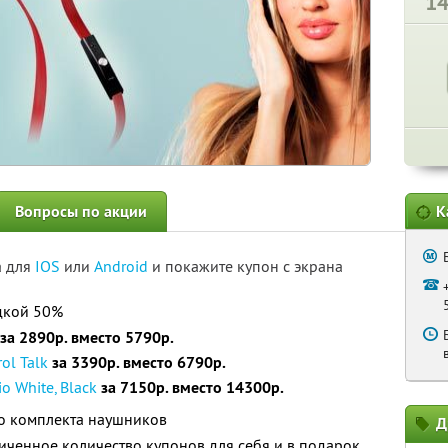
1
Вопросы по акции
К
а для
IOS
или
Android
и покажите купон с экрана
идкой 50%
за 2890р. вместо 5790р.
ol Talk
за 3390р. вместо 6790р.
o White, Black
за 7150р. вместо 14300р.
го комплекта наушников
Д
ченное количество купонов для себя и в подарок