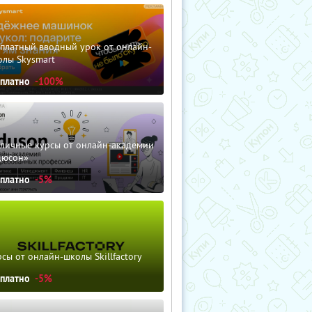
сплатный вводный урок от онлайн-
олы Skysmart
сплатно
-100%
зличные курсы от онлайн-академии
дюсон»
сплатно
-5%
сы от онлайн-школы Skillfactory
сплатно
-5%