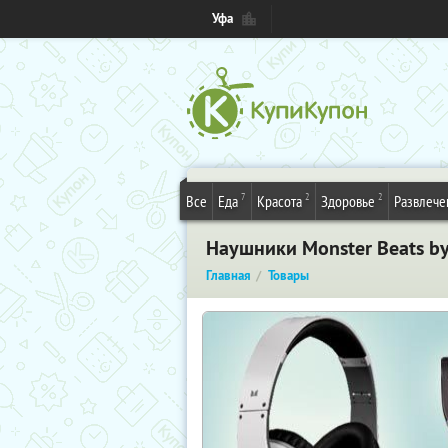
Уфа
7
2
2
Все
Еда
Красота
Здоровье
Развлече
Наушники Monster Beats by 
Главная
Товары