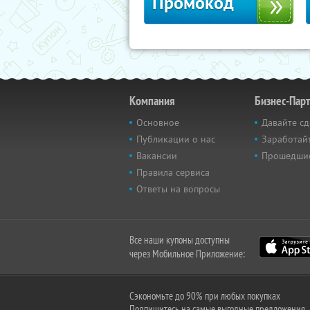
Промокод
Компания
Бизнес-Пар
Основное
Давайте сд
Публикации о нас
Заработайт
Вакансии
Прошедши
Правила сервиса
Ответы на вопросы
Все наши купоны доступны
через Мобильное Приложение:
Сэкономьте до 90% при любых покупках
Подпишитесь на самые выгодные предложения