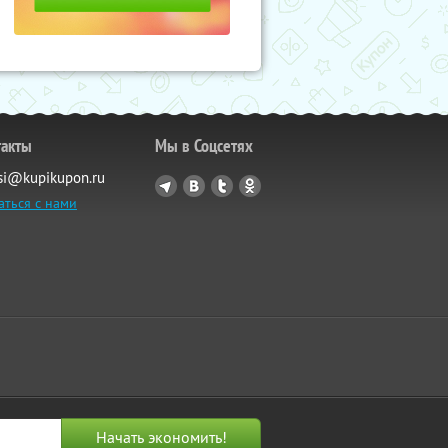
такты
Мы в Соцсетях
si@kupikupon.ru
аться с нами