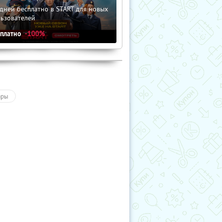
дней бесплатно в START для новых
льзователей
сплатно
-100%
ары