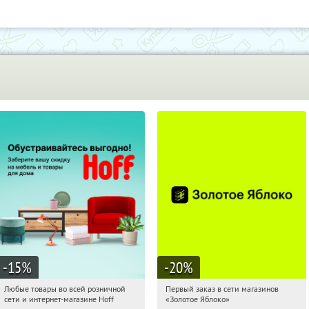
-15
%
-20
%
Любые товары во всей розничной
Первый заказ в сети магазинов
01:05:06
Получили:
83
01:05:06
Получи первым!
сети и интернет-магазине Hoff
«Золотое Яблоко»
Москва, 1-й Волоколамский проезд,
Россия