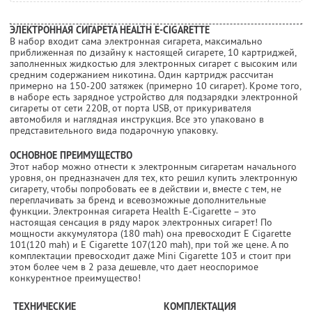
ЭЛЕКТРОННАЯ СИГАРЕТА HEALTH E-CIGARETTE
В набор входит сама электронная сигарета, максимально
приближенная по дизайну к настоящей сигарете, 10 картриджей,
заполненных жидкостью для электронных сигарет с высоким или
средним содержанием никотина. Один картридж рассчитан
примерно на 150-200 затяжек (примерно 10 сигарет). Кроме того,
в наборе есть зарядное устройство для подзарядки электронной
сигареты от сети 220В, от порта USB, от прикуривателя
автомобиля и наглядная инструкция. Все это упаковано в
представительного вида подарочную упаковку.
ОСНОВНОЕ ПРЕИМУЩЕСТВО
Этот набор можно отнести к электронным сигаретам начального
уровня, он предназначен для тех, кто решил купить электронную
сигарету, чтобы попробовать ее в действии и, вместе с тем, не
переплачивать за бренд и всевозможные дополнительные
функции. Электронная сигарета Health E-Cigarette – это
настоящая сенсация в ряду марок электронных сигарет! По
мощности аккумулятора (180 mah) она превосходит E Cigarette
101(120 mah) и E Cigarette 107(120 mah), при той же цене. А по
комплектации превосходит даже Mini Cigarette 103 и стоит при
этом более чем в 2 раза дешевле, что дает неоспоримое
конкурентное преимущество!
ТЕХНИЧЕСКИЕ
КОМПЛЕКТАЦИЯ