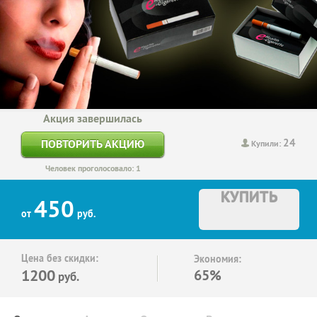
Акция завершилась
24
ПОВТОРИТЬ АКЦИЮ
Купили:
Человек проголосовало: 1
КУПИТЬ
450
от
руб.
Цена без скидки:
Экономия:
1200
65%
руб.