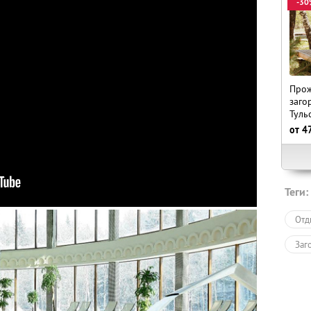
-30
Прож
заго
Туль
от
4
Теги:
Отд
Заг