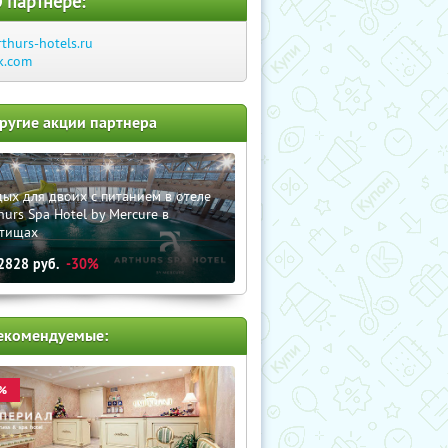
 партнере:
rthurs-hotels.ru
k.com
ругие акции партнера
ых для двоих с питанием в отеле
hurs Spa Hotel by Mercure в
тищах
2828
руб.
-30%
екомендуемые:
%