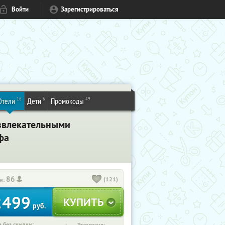
Войти
Зарегистрироваться
16
6
49
Отели
Дети
Промокоды
азвлекательными
фа
86
(121)
и:
2499
руб.
 без скидки: