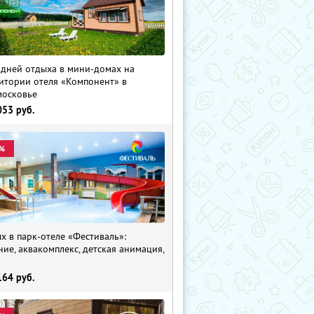
 дней отдыха в мини-домах на
итории отеля «Компонент» в
осковье
053
руб.
%
х в парк-отеле «Фестиваль»:
ние, аквакомплекс, детская анимация,
i
164
руб.