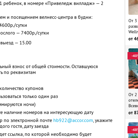
1 ребенок, в номере «Привеледж вилладж» — 2
ем и посещением велнесс-центра в будни:
От 3
 4600р./сутки
разв
Well
рослого — 7400р./сутки
от
4
 выезд — 15.00
-40
ьный взнос от общей стоимости. Оставшуюся
ь по реквизитам
количество купонов
От 2
зоваться только один раз
отел
ммируются ночи)
Всев
те наличие номеров на интересующую дату
от
8
ер по электронной почте
hb922@accor.com
,
укажите
ого гостя, дату заезда
-48
дет ссылка, по которой необходимо будет