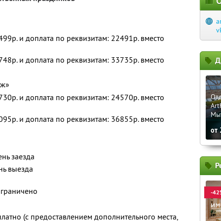
О
a
v
2499р. и доплата по реквизитам: 22491р. вместо
3748р. и доплата по реквизитам: 33735р. вместо
Д
дж»
2730р. и доплата по реквизитам: 24570р. вместо
Отд
Art
Мы
4095р. и доплата по реквизитам: 36855р. вместо
от
ень заезда
Р
нь выезда
ограничено
-42
платно (с предоставлением дополнительного места,