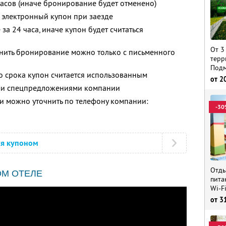
часов (иначе бронирование будет отменено)
 электронный купон при заезде
за 24 часа, иначе купон будет считаться
От 3
енить бронирование можно только с письменного
терр
Подм
о срока купон считается использованным
от
2
ими спецпредложениями компании
 можно уточнить по телефону компании:
-30
ся купоном
Отды
ОМ ОТЕЛЕ
пита
Wi-F
от
3