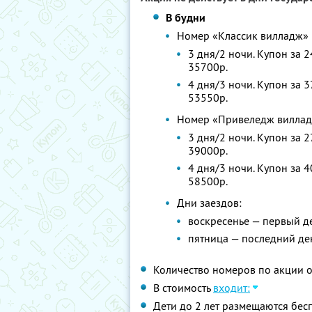
В будни
Номер «Классик вилладж»
3 дня/2 ночи. Купон за 
35700р.
4 дня/3 ночи. Купон за 
53550р.
Номер «Привеледж вилла
3 дня/2 ночи. Купон за 
39000р.
4 дня/3 ночи. Купон за 
58500р.
Дни заездов:
воскресенье — первый д
пятница — последний де
Количество номеров по акции 
В стоимость
входит:
Дети до 2 лет размещаются бес