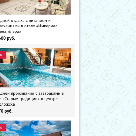
 дней отдыха с питанием и
лечениями в отеле «Империал
ness & Spa»
600
руб.
%
 дней проживания с завтраками в
е «Старые традиции» в центре
оложска
70
руб.
%