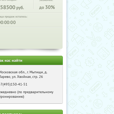
Экономия:
58500
30%
до
руб.
нца продаж осталось:
:
:
ак нас найти
Московская обл., г. Мытищи, д.
Ларево, ул. Хвойная, стр. 26
+7(495)150-41-51
ежедневно (по предварительному
бронированию)