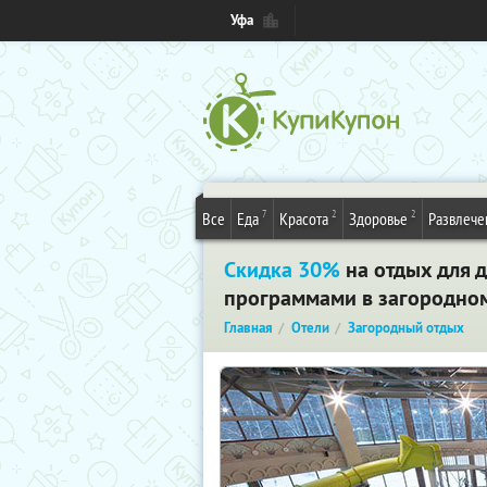
Уфа
7
2
2
Все
Еда
Красота
Здоровье
Развлече
Скидка 30%
на отдых для 
программами в загородном 
Главная
Отели
Загородный отдых