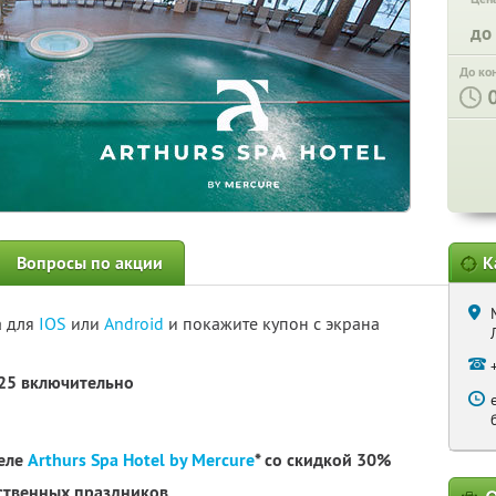
до
До ко
Вопросы по акции
К
а для
IOS
или
Android
и покажите купон с экрана
025 включительно
теле
Arthurs Spa Hotel by Mercure
* со скидкой 30%
рственных праздников