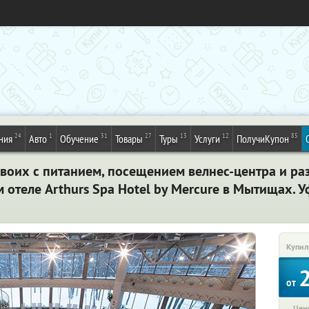
24
1
31
27
13
12
85
ния
Авто
Обучение
Товары
Туры
Услуги
ПолучиКупон
двоих с питанием, посещением велнес-центра и р
отеле Arthurs Spa Hotel by Mercure в Мытищах. У
Купил
от
Цена