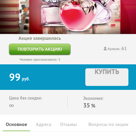
Акция завершилась
61
ПОВТОРИТЬ АКЦИЮ
Купили:
Человек проголосовало: 3
КУПИТЬ
99
руб.
Цена без скидки:
Экономия:
∞
35
%
Основное
Адреса
Отзывы
Вопросы по акции