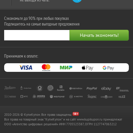
Сэкономьте до 90% при любых покупках
Подпишитесь на самые выгодные предложения
Принимаем к оплате:
2010-2026 © КупиКупон. Все права защищены.
Все права на товарный знак "КупиКупон" и на сайт www.kupikupon.ru принадлежат
OOO «Агентство цифровых решений» ИНН 7705523387, ОГРН 1127747063212