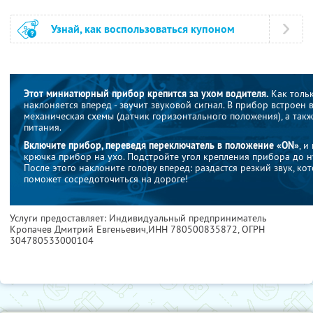
Узнай, как воспользоваться купоном
Этот миниатюрный прибор крепится за ухом водителя.
Как тольк
наклоняется вперед - звучит звуковой сигнал. В прибор встроен 
механическая схемы (датчик горизонтального положения), а так
питания.
Включите прибор, переведя переключатель в положение «ON»
, 
крючка прибор на ухо. Подстройте угол крепления прибора до н
После этого наклоните голову вперед: раздастся резкий звук, ко
поможет сосредоточиться на дороге!
Услуги предоставляет: Индивидуальный предприниматель
Кропачев Дмитрий Евгеньевич,
ИНН 780500835872
, ОГРН
304780533000104