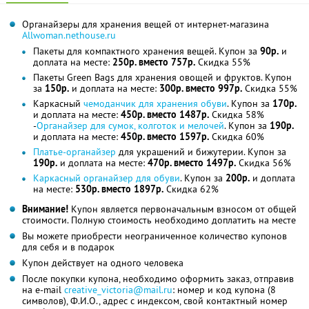
Органайзеры для хранения вещей от интернет-магазина
Аllwoman.nethouse.ru
Пакеты для компактного хранения вещей. Купон за
90р.
и
доплата на месте:
250р. вместо 757р.
Скидка 55%
Пакеты Green Bags для хранения овощей и фруктов. Купон
за
150р.
и доплата на месте:
300р. вместо 997р.
Скидка 55%
Каркасный
чемоданчик для хранения обуви
. Купон за
170р.
и доплата на месте:
450р. вместо 1487р.
Скидка 58%
-
Органайзер для сумок, колготок и мелочей
. Купон за
190р.
и доплата на месте:
450р. вместо 1597р.
Скидка 60%
Платье-органайзер
для украшений и бижутерии. Купон за
190р.
и доплата на месте:
470р. вместо 1497р.
Скидка 56%
Каркасный органайзер для обуви
. Купон за
200р.
и доплата
на месте:
530р. вместо 1897р.
Скидка 62%
Внимание!
Купон является первоначальным взносом от общей
стоимости. Полную стоимость необходимо доплатить на месте
Вы можете приобрести неограниченное количество купонов
для себя и в подарок
Купон действует на одного человека
После покупки купона, необходимо оформить заказ, отправив
на e-mail
creative_victoria@mail.ru
: номер и код купона (8
символов), Ф.И.О., адрес с индексом, свой контактный номер