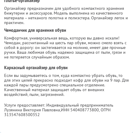
Платье-органайзер
Органайзер предназначен для удобного компактного хранения
бижутерии и аксессуаров. Модель выполнена из качественного
материала – нетканого полотна и полиэстера. Органайзер легок и
практичен.
Чемоданчик для хранения обуви
Комфортная, универсальная вещь, которую вы давно искали!
Чемодан, рассчитанный на шесть пар обуви, можно смело взять с
собой в дорогу: он застегивается на молнию, имеет две прочные
ручки. Ваша любимая обувь надежно защищена от пыли, грязи и
не потеряется случайным образом.
Каркасный органайзер для обуви
Если вы задумываетесь о том, куда компактно убрать обувь, то
для этих целей прекрасно подходит кофр для обуви на 9 пар. Для
каждой пары предусмотрено специальное отделение.
Качественный материал защищает обувь от внешних
воздействий, пыли, загрязнений.
Услуги предоставляет: Индивидуальный предприниматель
Лузянина Виктория Павловна,
ИНН 540408773800
, ОГРН
313547608500352