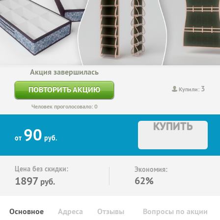
Акция завершилась
3
ПОВТОРИТЬ АКЦИЮ
Купили:
Человек проголосовало: 0
КУПИТЬ
90
от
руб.
Цена без скидки:
Экономия:
1897
62%
руб.
Основное
Адреса
Отзывы
Вопросы по акции