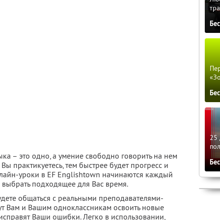
тра
Бе
Пер
«З
Бе
25 
по
ыка – это одно, а умение свободно говорить на нем
Бе
Вы практикуетесь, тем быстрее будет прогресс и
нлайн-уроки в EF Englishtown начинаются каждый
те выбрать подходящее для Вас время.
удете общаться с реальными преподавателями-
ут Вам и Вашим одноклассникам освоить новые
 исправят Ваши ошибки. Легко в использовании,