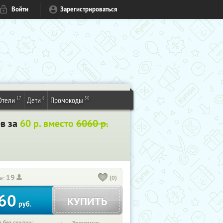
Войти
Зарегистрироваться
17
6
50
Отели
Дети
Промокоды
ев за
60 р. вместо
6060 р.
19
(0)
и:
60
КУПИТЬ
руб.
 без скидки: