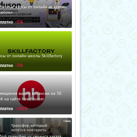
зличные курсы от онлайн-академии
дюсон»
сплатно
-5%
сы от онлайн-школы Skillfactory
сплатно
-5%
змещение вашей вакансии на 30
й на сайте HeadHunter
сплатно
-100%
ой трансфер от сервиса заказа