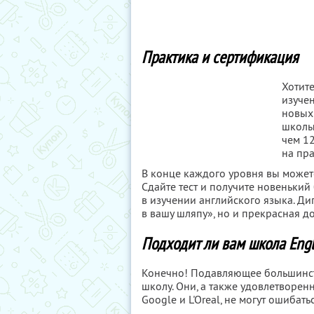
Практика и сертификация
Хотите
изуче
новых
школы
чем 12
на пр
В конце каждого уровня вы может
Сдайте тест и получите новеньки
в изучении английского языка. Ди
в вашу шляпу», но и прекрасная д
Подходит ли вам школа Eng
Конечно! Подавляющее большинств
школу. Они, а также удовлетворен
Google и L'Oreal, не могут ошибатьс