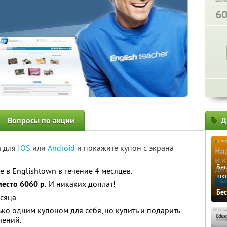
6
Вопросы по акции
Д
а для
IOS
или
Android
и покажите купон с экрана
Бе
 в Englishtown в течение 4 месяцев.
шк
место 6060 р.
И никаких доплат!
Бе
есяца
ко одним купоном для себя, но купить и подарить
чений.