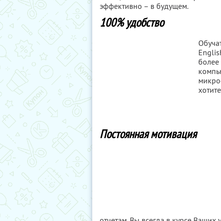
эффективно – в будущем.
100% удобство
Обучат
Englis
более 
компь
микроф
хотите
Постоянная мотивация
отчетам. Вы всегда в курсе Ваших 