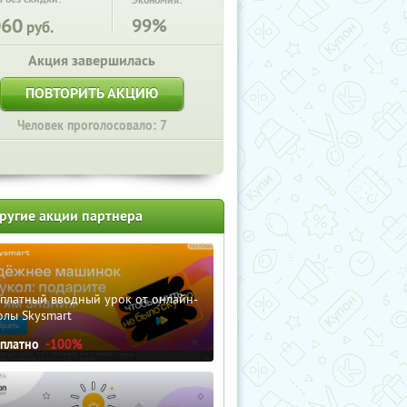
Экономия:
060
99%
руб.
Акция завершилась
ПОВТОРИТЬ АКЦИЮ
Человек проголосовало: 7
ругие акции партнера
сплатный вводный урок от онлайн-
олы Skysmart
сплатно
-100%