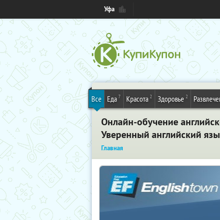
Уфа
7
2
2
Все
Еда
Красота
Здоровье
Развлече
Онлайн-обучение английско
Уверенный английский язы
Главная