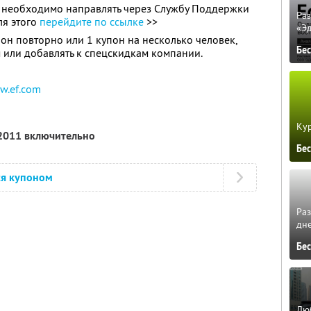
 необходимо направлять через Службу Поддержки
Ра
ля этого
перейдите по ссылке
>>
«Э
он повторно или 1 купон на несколько человек,
Бе
 или добавлять к спецскидкам компании.
w.ef.com
Кур
 2011 включительно
Бе
ся купоном
Ра
дне
Бе
Люб