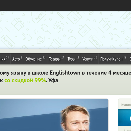
24
1
31
27
13
12
86
ния
Авто
Обучение
Товары
Туры
Услуги
ПолучиКупон
му языку в школе Englishtown в течение 4 месяц
к
со скидкой 99%
. Уфа
Купил
Цена