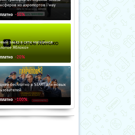
нсферов из аэропортов i'way
сплатно
-10%
вый заказ в сети магазинов
олотое Яблоко»
сплатно
-20%
дней бесплатно в START для новых
льзователей
сплатно
-100%