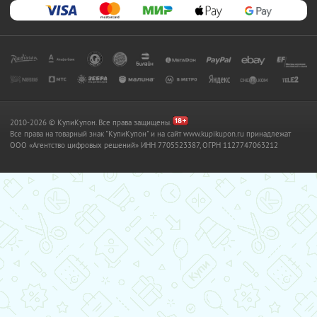
2010-2026 © КупиКупон. Все права защищены.
Все права на товарный знак "КупиКупон" и на сайт www.kupikupon.ru принадлежат
OOO «Агентство цифровых решений» ИНН 7705523387, ОГРН 1127747063212