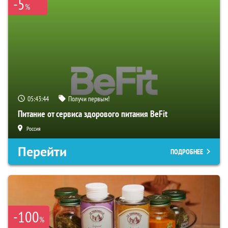
-5
%
05:43:43
Получи первым!
Питание от сервиса здорового питания BeFit
Россия
Перейти
ПОДРОБНЕЕ
-100
%