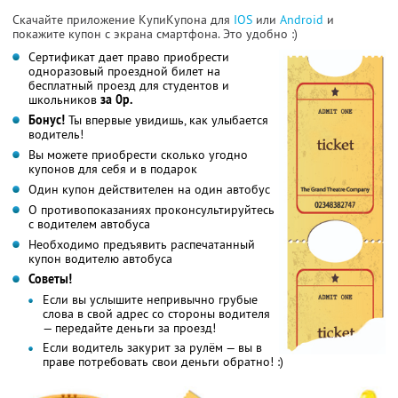
Скачайте приложение КупиКупона для
IOS
или
Android
и
покажите купон с экрана смартфона. Это удобно :)
Сертификат дает право приобрести
одноразовый проездной билет на
бесплатный проезд для студентов и
школьников
за 0р.
Бонус!
Ты впервые увидишь, как улыбается
водитель!
Вы можете приобрести сколько угодно
купонов для себя и в подарок
Один купон действителен на один автобус
О противопоказаниях проконсультируйтесь
с водителем автобуса
Необходимо предъявить распечатанный
купон водителю автобуса
Советы!
Если вы услышите непривычно грубые
слова в свой адрес со стороны водителя
— передайте деньги за проезд!
Если водитель закурит за рулём — вы в
праве потребовать свои деньги обратно! :)