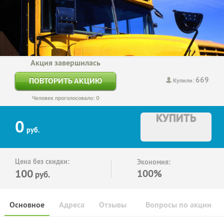
Акция завершилась
669
ПОВТОРИТЬ АКЦИЮ
Купили:
Человек проголосовало: 0
КУПИТЬ
0
руб.
Цена без скидки:
Экономия:
100
100%
руб.
Основное
Адреса
Отзывы
Вопросы по акции