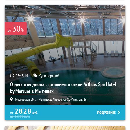
30
%
до
05:43:43
Купи первым!
Отдых для двоих с питанием в отеле Arthurs Spa Hotel
by Mercure в Мытищах
Московская обл., г. Мытищи, д. Ларево, ул. Хвойная, стр. 26
2828
ПОДРОБНЕЕ
от
руб.
до
65700
руб.