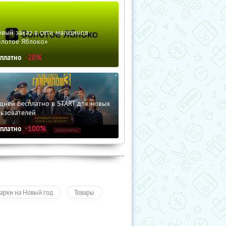
вый заказ в сети магазинов
олотое Яблоко»
сплатно
-20%
дней бесплатно в START для новых
льзователей
сплатно
-100%
арки на Новый год
Товары