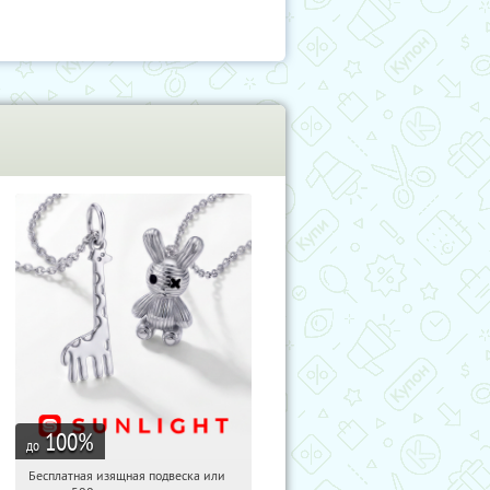
100
%
до
Бесплатная изящная подвеска или
12:34:18
Получили:
73