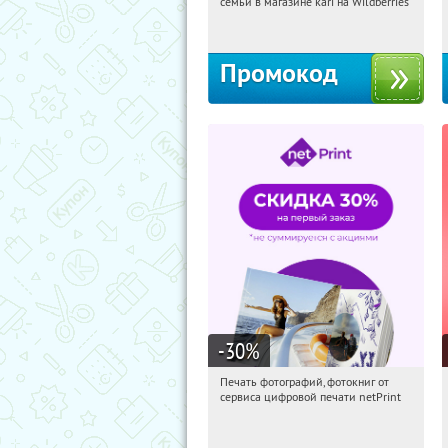
семьи в магазине kari на Wildberries
Россия
Промокод
-30
%
Печать фотографий, фотокниг от
12:34:18
Получили:
4
сервиса цифровой печати netPrint
Россия