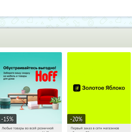
-15
%
-20
%
Любые товары во всей розничной
Первый заказ в сети магазинов
12:34:18
Получили:
83
12:34:18
Получи первым!