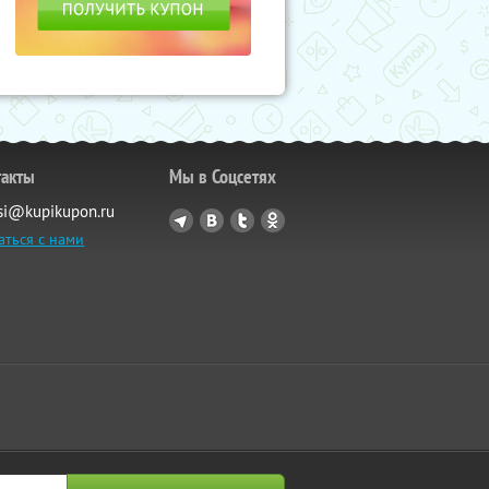
такты
Мы в Соцсетях
si@kupikupon.ru
аться с нами