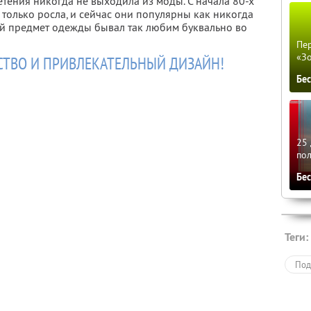
тения никогда не выходила из моды. С начала 80-х
только росла, и сейчас они популярны как никогда
кой предмет одежды бывал так любим буквально во
Пер
«З
СТВО И ПРИВЛЕКАТЕЛЬНЫЙ ДИЗАЙН!
Бе
25 
по
Бе
Теги:
Под