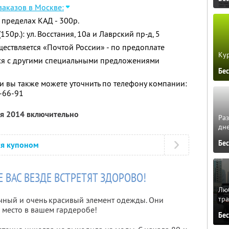
заказов в Москве:
 пределах КАД - 300р.
50р.): ул. Восстания, 10а и Лаврский пр-д, 5
ществляется «Почтой России» - по предоплате
Кур
тся с другими специальными предложениями
Бе
 вы также можете уточнить по телефону компании:
5-66-91
ля 2014 включительно
Ра
дне
Бе
ся купоном
 ВАС ВЕЗДЕ ВСТРЕТЯТ ЗДОРОВО!
Люб
тра
ичный и очень красивый элемент одежды. Они
 место в вашем гардеробе!
Бе