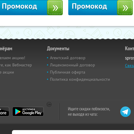
Промокод
Промокод
тнёрам
Документы
Кон
елаем акцию!
Агентский договор
spro
е, как Вебмастер
Лицензионный договор
Связ
е акции
Публичная оферта
Политика конфиденциальности
Ищите скидки поблизости,
не выходя из чата: