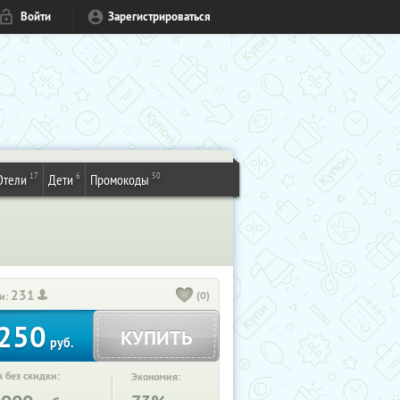
Войти
Зарегистрироваться
17
6
50
Отели
Дети
Промокоды
231
(0)
и:
250
КУПИТЬ
руб.
 без скидки:
Экономия: