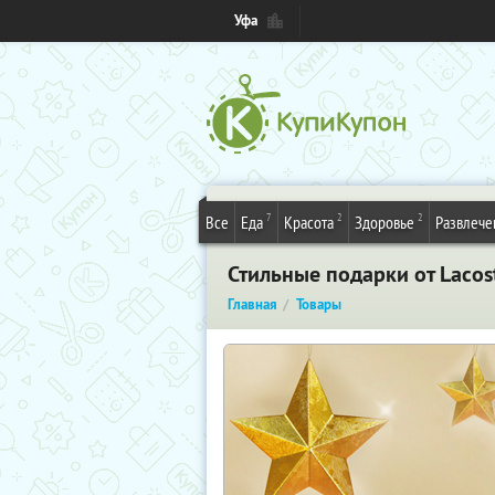
Уфа
7
2
2
Все
Еда
Красота
Здоровье
Развлече
Стильные подарки от Laco
Главная
Товары