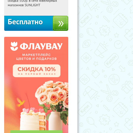
скидка 500р. в сети ювелирных
Россия
магазинов SUNLIGHT
Бесплатно