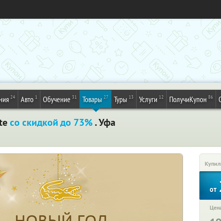
24
1
31
27
13
12
86
ния
Авто
Обучение
Товары
Туры
Услуги
ПолучиКупон
ste
со скидкой до 73%
. Уфа
Купил
от
Цена