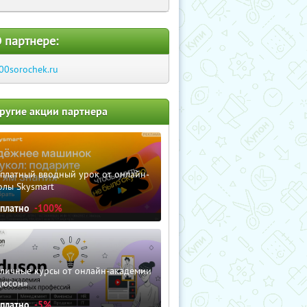
 партнере:
00sorochek.ru
ругие акции партнера
сплатный вводный урок от онлайн-
олы Skysmart
сплатно
-100%
зличные курсы от онлайн-академии
дюсон»
сплатно
-5%