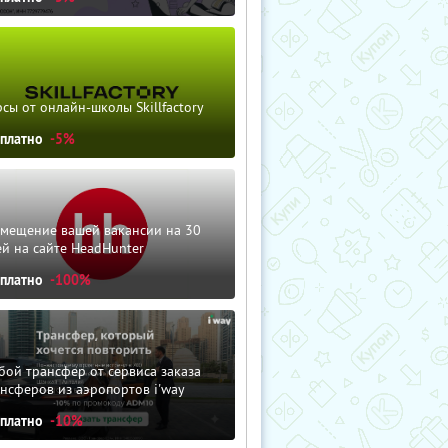
сы от онлайн-школы Skillfactory
сплатно
-5%
змещение вашей вакансии на 30
й на сайте HeadHunter
сплатно
-100%
ой трансфер от сервиса заказа
нсферов из аэропортов i'way
сплатно
-10%