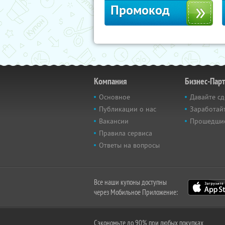
Промокод
Компания
Бизнес-Пар
Основное
Давайте сд
Публикации о нас
Заработайт
Вакансии
Прошедши
Правила сервиса
Ответы на вопросы
Все наши купоны доступны
через Мобильное Приложение:
Сэкономьте до 90% при любых покупках