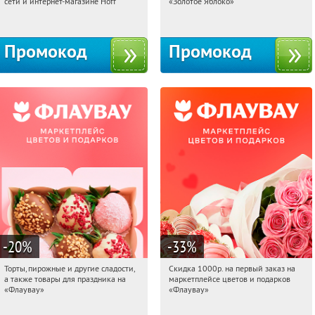
сети и интернет-магазине Hoff
«Золотое Яблоко»
Москва, 1-й Волоколамский проезд,
Россия
10с1
Промокод
Промокод
-20
%
-33
%
Торты, пирожные и другие сладости,
Скидка 1000р. на первый заказ на
12:34:18
Получили:
6
12:34:18
Получили:
18
а также товары для праздника на
маркетплейсе цветов и подарков
Россия
Россия
«Флаувау»
«Флаувау»