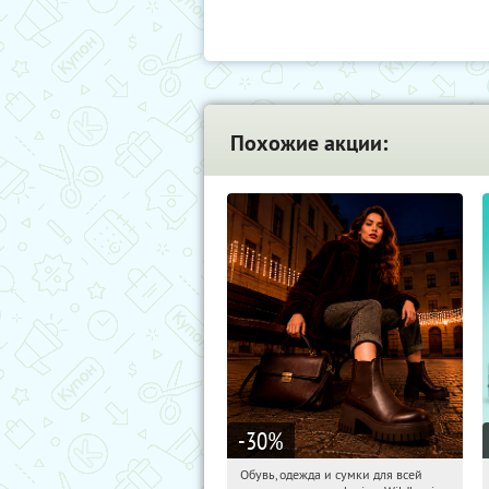
Похожие акции:
-30
%
Обувь, одежда и сумки для всей
12:34:18
Получили:
31