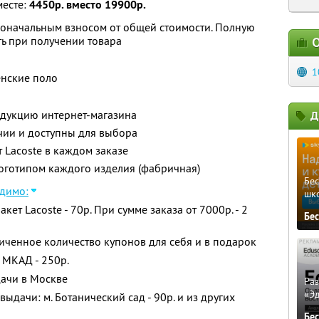
месте:
4450р. вместо 19900р.
воначальным взносом от общей стоимости. Полную
ь при получении товара
О
1
енские поло
одукцию интернет-магазина
Д
чии и доступны для выбора
Lacoste в каждом заказе
оготипом каждого изделия (фабричная)
Бе
димо:
шк
т Lacoste - 70р. При сумме заказа от 7000р. - 2
Бе
ченное количество купонов для себя и в подарок
 МКАД - 250р.
дачи в Москве
Ра
«Э
ыдачи: м. Ботанический сад - 90р. и из других
Бе