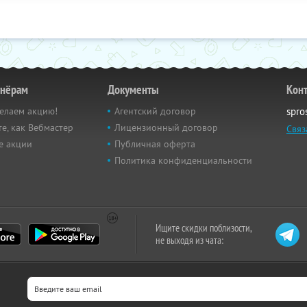
тнёрам
Документы
Кон
елаем акцию!
Агентский договор
spro
е, как Вебмастер
Лицензионный договор
Связ
е акции
Публичная оферта
Политика конфиденциальности
Ищите скидки поблизости,
не выходя из чата: