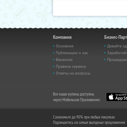
Компания
Бизнес-Пар
Основное
Давайте сд
Публикации о нас
Заработайт
Вакансии
Прошедши
Правила сервиса
Ответы на вопросы
Все наши купоны доступны
через Мобильное Приложение:
Сэкономьте до 90% при любых покупках
Подпишитесь на самые выгодные предложения