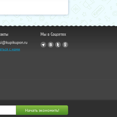
такты
Мы в Соцсетях
si@kupikupon.ru
аться с нами