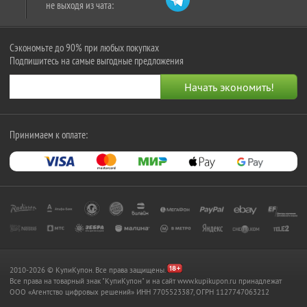
не выходя из чата:
Сэкономьте до 90% при любых покупках
Подпишитесь на самые выгодные предложения
Принимаем к оплате:
2010-2026 © КупиКупон. Все права защищены.
Все права на товарный знак "КупиКупон" и на сайт www.kupikupon.ru принадлежат
OOO «Агентство цифровых решений» ИНН 7705523387, ОГРН 1127747063212