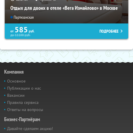
Отдых для двоих в отеле «Вега Измайлово» в Москве
Партизанская
585
ПОДРОБНЕЕ
от
руб.
до
11100
руб.
Компания
Основное
Публикации о нас
Вакансии
Правила сервиса
Ответы на вопросы
Бизнес-Партнёрам
Давайте сделаем акцию!