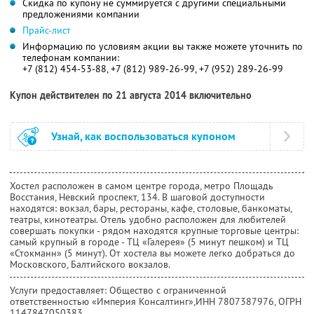
Скидка по купону не суммируется с другими специальными
предложениями компании
Прайс-лист
Информацию по условиям акции вы также можете уточнить по
телефонам компании:
+7 (812) 454-53-88, +7 (812) 989-26-99, +7 (952) 289-26-99
Купон действителен по 21 августа 2014 включительно
Узнай, как воспользоваться купоном
Хостел расположен в самом центре города, метро Площадь
Восстания, Невский проспект, 134. В шаговой доступности
находятся: вокзал, бары, рестораны, кафе, столовые, банкоматы,
театры, кинотеатры. Отель удобно расположен для любителей
совершать покупки - рядом находятся крупные торговые центры:
самый крупный в городе - ТЦ «Галерея» (5 минут пешком) и ТЦ
«Стокманн» (5 минут). От хостела вы можете легко добраться до
Московского, Балтийского вокзалов.
Услуги предоставляет: Общество с ограниченной
ответственностью «Империя Консалтинг»,
ИНН 7807387976
, ОГРН
1147847050383