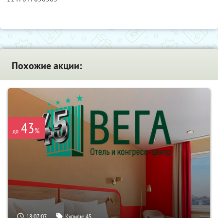
Похожие акции:
43
%
до
18:07:06
Купили:
45