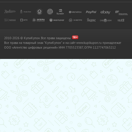
2010-2026 © КупиКупон. Все права защищены.
Все права на товарный знак "КупиКупон" и на сайт www.kupikupon.ru принадлежат
OOO «Агентство цифровых решений» ИНН 7705523387, ОГРН 1127747063212