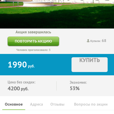
Акция завершилась
68
ПОВТОРИТЬ АКЦИЮ
Купили:
Человек проголосовало: 5
КУПИТЬ
1990
руб.
Цена без скидки:
Экономия:
4200
53%
руб.
Основное
Адреса
Отзывы
Вопросы по акции