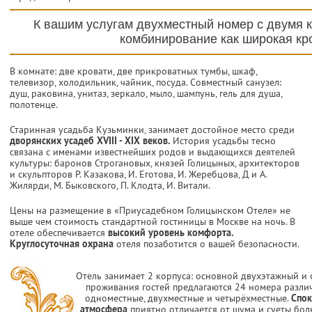
К вашим услугам двухместный номер с двумя 
комбинирование как широкая кр
В комнате: две кровати, две прикроватных тумбы, шкаф,
телевизор, холодильник, чайник, посуда. Совместный санузел:
душ, раковина, унитаз, зеркало, мыло, шампунь, гель для душа,
полотенце.
Старинная усадьба Кузьминки, занимает достойное место среди
дворянских усадеб XVIII - XIX веков.
История усадьбы тесно
связана с именами известнейших родов и выдающихся деятелей
культуры: баронов Строгановых, князей Голицыных, архитекторов
и скульпторов Р. Казакова, И. Еготова, И. Жеребцова, Д и А.
Жилярди, М. Быковского, П. Клодта, И. Витали.
Цены на размещение в «Приусадебном Голицынском Отеле» не
выше чем стоимость стандартной гостиницы в Москве на ночь. В
отеле обеспечивается
высокий уровень комфорта.
Круглосуточная охрана
отеля позаботится о вашей безопасности.
Отель занимает 2 корпуса: основной двухэтажный и
проживания гостей предлагаются 24 номера разли
одноместные, двухместные и четырёхместные.
Спок
атмосфера
приятно отличается от шума и суеты бо