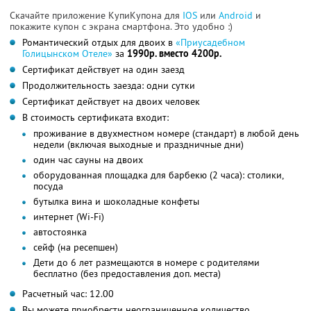
Скачайте приложение КупиКупона для
IOS
или
Android
и
покажите купон с экрана смартфона. Это удобно :)
Романтический отдых для двоих в
«Приусадебном
Голицынском Отеле»
за
1990р. вместо 4200р.
Сертификат действует на один заезд
Продолжительность заезда: одни сутки
Сертификат действует на двоих человек
В стоимость сертификата входит:
проживание в двухместном номере (стандарт) в любой день
недели (включая выходные и праздничные дни)
один час сауны на двоих
оборудованная площадка для барбекю (2 часа): столики,
посуда
бутылка вина и шоколадные конфеты
интернет (Wi-Fi)
автостоянка
сейф (на ресепшен)
Дети до 6 лет размещаются в номере с родителями
бесплатно (без предоставления доп. места)
Расчетный час: 12.00
Вы можете приобрести неограниченное количество