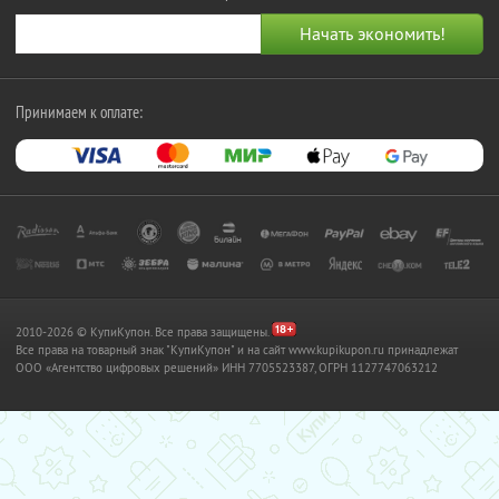
Принимаем к оплате:
2010-2026 © КупиКупон. Все права защищены.
Все права на товарный знак "КупиКупон" и на сайт www.kupikupon.ru принадлежат
OOO «Агентство цифровых решений» ИНН 7705523387, ОГРН 1127747063212