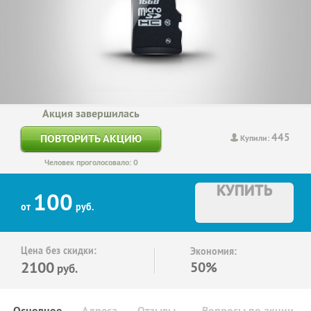
Акция завершилась
445
ПОВТОРИТЬ АКЦИЮ
Купили:
Человек проголосовало: 0
КУПИТЬ
100
от
руб.
Цена без скидки:
Экономия:
2100
50%
руб.
Основное
Адреса
Отзывы
Вопросы по акции