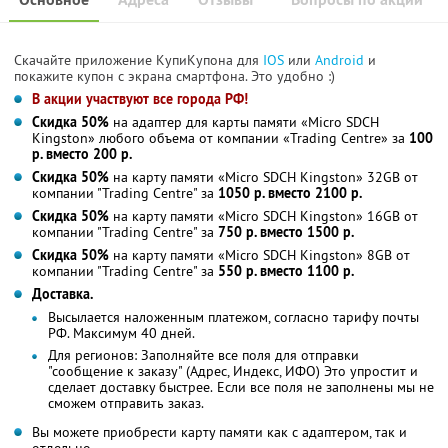
Скачайте приложение КупиКупона для
IOS
или
Android
и
покажите купон с экрана смартфона. Это удобно :)
В акции участвуют все города РФ!
Скидка 50%
на адаптер для карты памяти «Micro SDCH
Kingston» любого объема от компании «Trading Centre» за
100
р. вместо 200 р.
Скидка 50%
на карту памяти «Micro SDCH Kingston» 32GB от
компании "Trading Centre" за
1050 р. вместо 2100 р.
Скидка 50%
на карту памяти «Micro SDCH Kingston» 16GB от
компании "Trading Centre" за
750 р. вместо 1500 р.
Скидка 50%
на карту памяти «Micro SDCH Kingston» 8GB от
компании "Trading Centre" за
550 р. вместо 1100 р.
Доставка.
Высылается наложенным платежом, согласно тарифу почты
РФ. Максимум 40 дней.
Для регионов: Заполняйте все поля для отправки
"сообщение к заказу" (Адрес, Индекс, ИФО) Это упростит и
сделает доставку быстрее. Если все поля не заполнены мы не
сможем отправить заказ.
Вы можете приобрести карту памяти как с адаптером, так и
отдельно.