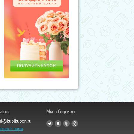
такты
Мы в Соцсетях
si@kupikupon.ru
аться с нами