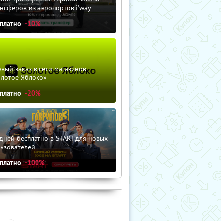
нсферов из аэропортов i'way
сплатно
-10%
вый заказ в сети магазинов
олотое Яблоко»
сплатно
-20%
дней бесплатно в START для новых
льзователей
сплатно
-100%