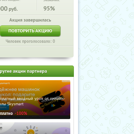
Экономия:
000
95%
руб.
Акция завершилась
ПОВТОРИТЬ АКЦИЮ
Человек проголосовало: 0
ругие акции партнера
сплатный вводный урок от онлайн-
олы Skysmart
сплатно
-100%