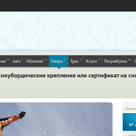
24
1
31
27
13
12
86
ния
Авто
Обучение
Товары
Туры
Услуги
ПолучиКупон
 сноубордические крепления или сертификат на сн
Купил
от
Цена