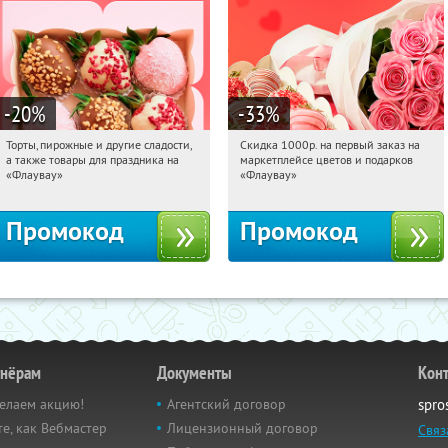
-20
%
-33
%
Торты, пирожные и другие сладости,
Скидка 1000р. на первый заказ на
16:04:59
Получили:
6
16:04:59
Получили:
18
а также товары для праздника на
маркетплейсе цветов и подарков
Россия
Россия
«Флаувау»
«Флаувау»
Промокод
Промокод
тнёрам
Документы
Кон
елаем акцию!
Агентский договор
spro
е, как Вебмастер
Лицензионный договор
Связ