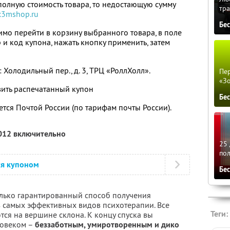
полную стоимость товара, то недостающую сумму
тра
x3mshop.ru
Бе
мо перейти в корзину выбранного товара, в поле
 и код купона, нажать кнопку применить, затем
Холодильный пер., д. 3, ТРЦ «РоллХолл».
Пер
«З
ить распечатанный купон
Бе
тся Почтой России (по тарифам почты России).
2012 включительно
25 
по
ся купоном
Бе
олько гарантированный способ получения
з самых эффективных видов психотерапии. Все
Теги:
ся на вершине склона. К концу спуска вы
ловеком –
беззаботным, умиротворенным и дико