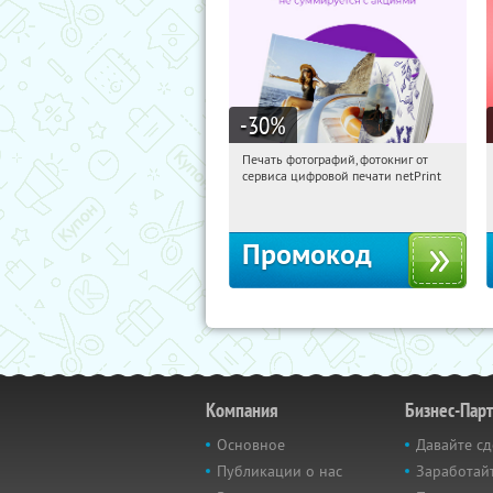
-30
%
Печать фотографий, фотокниг от
16:04:59
Получили:
4
сервиса цифровой печати netPrint
Россия
Промокод
Компания
Бизнес-Пар
Основное
Давайте сд
Публикации о нас
Заработайт