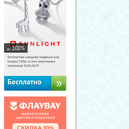
100
%
до
Бесплатная изящная подвеска или
16:04:59
Получили:
73
скидка 500р. в сети ювелирных
Россия
магазинов SUNLIGHT
Бесплатно