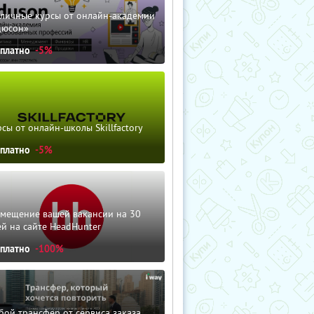
зличные курсы от онлайн-академии
дюсон»
сплатно
-5%
сы от онлайн-школы Skillfactory
сплатно
-5%
змещение вашей вакансии на 30
й на сайте HeadHunter
сплатно
-100%
ой трансфер от сервиса заказа