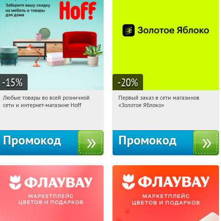
-15
%
-20
%
Любые товары во всей розничной
Первый заказ в сети магазинов
16:04:59
Получили:
83
16:04:59
Получи первым!
сети и интернет-магазине Hoff
«Золотое Яблоко»
Москва, 1-й Волоколамский проезд,
Россия
10с1
Промокод
Промокод