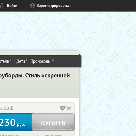
Войти
Зарегистрироваться
17
6
50
Отели
Дети
Промокоды
оуборды. Стиль искренней
10
(0)
и:
230
КУПИТЬ
руб.
 без скидки: