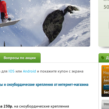
5
Вопросы по акции
Д
а для
IOS
или
Android
и покажите купон с экрана
Бе
ды и сноубордические крепления от интернет-магазина
шк
Бе
за 230р.
на сноубордические крепления