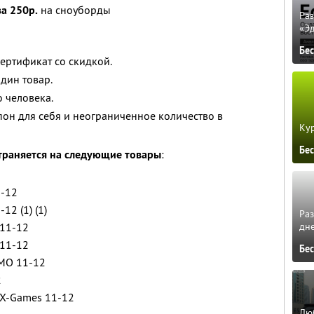
за 250р.
на сноуборды
Ра
«Э
Бе
сертификат со скидкой.
дин товар.
 человека.
он для себя и неограниченное количество в
Кур
Бе
траняется на следующие товары
:
-12
2 (1) (1)
Ра
дне
11-12
11-12
Бе
MO 11-12
2
X-Games 11-12
Люб