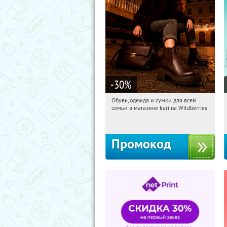
-30
%
Обувь, одежда и сумки для всей
16:04:59
Получили:
30
семьи в магазине kari на Wildberries
Россия
Промокод