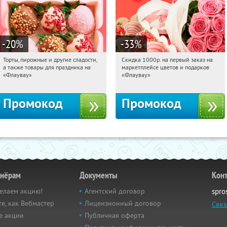
-20
%
-33
%
Торты, пирожные и другие сладости,
Скидка 1000р. на первый заказ на
19:46:52
Получили:
6
19:46:52
Получили:
18
а также товары для праздника на
маркетплейсе цветов и подарков
Россия
Россия
«Флаувау»
«Флаувау»
Промокод
Промокод
тнёрам
Документы
Кон
елаем акцию!
Агентский договор
spro
е, как Вебмастер
Лицензионный договор
Связ
е акции
Публичная оферта