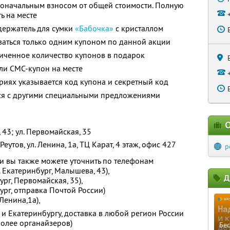
воначальным взносом от общей стоимости. Полную
ь на месте
держатель для сумки
«Бабочка»
с кристаллом
ваться только одним купоном по данной акции
иченное количество купонов в подарок
ли СМС-купон на месте
ариях указывается код купона и секретный код
тся с другими специальными предложениями
О
, 43; ул. Первомайская, 35
еутов, ул. Ленина, 1а, ТЦ Карат, 4 этаж, офис 427
p
 вы также можете уточнить по телефонам
. Екатеринбург, Малышева, 43),
Д
ург, Первомайская, 35),
бург, отправка Почтой России)
 Ленина,1а),
 и Екатеринбургу, доставка в любой регион России
более органайзеров)
Бе