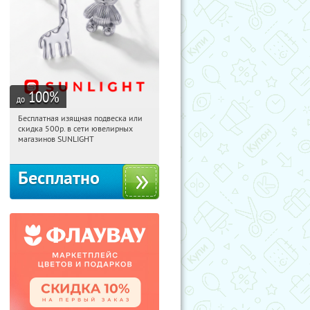
100
%
до
Бесплатная изящная подвеска или
19:46:52
Получили:
73
скидка 500р. в сети ювелирных
Россия
магазинов SUNLIGHT
Бесплатно