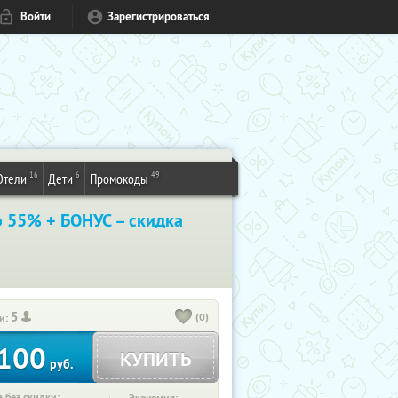
Войти
Зарегистрироваться
16
6
49
Отели
Дети
Промокоды
о 55% + БОНУС – скидка
5
(0)
и:
100
КУПИТЬ
руб.
 без скидки: