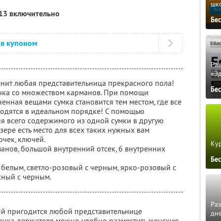
шк
013 включительно
Бе
ся купоном
Ра
«Э
енит любая представительница прекрасного пола!
Бе
очка со множеством карманов. При помощи
енная вещами сумка становится тем местом, где все
ходятся в идеальном порядке! С помощью
я всего содержимого из одной сумки в другую
зере есть место для всех таких нужных вам
очек, ключей.
Кур
анов, большой внутренний отсек, 6 внутренних
Бе
 белым, светло-розовый с черным, ярко-розовый с
сный с черным.
Ра
й пригодится любой представительнице
дне
ючка-держателя можно удобно разместить женскую