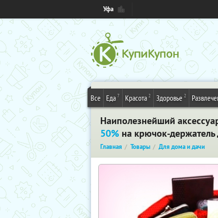
Уфа
7
2
2
Все
Еда
Красота
Здоровье
Развлече
Наиполезнейший аксессуар
50%
на крючок-держатель 
Главная
Товары
Для дома и дачи