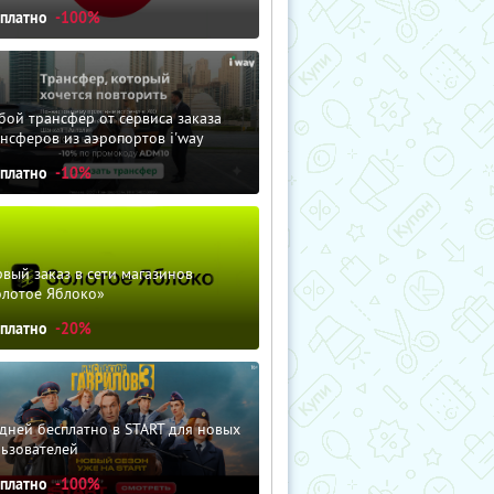
сплатно
-100%
ой трансфер от сервиса заказа
нсферов из аэропортов i'way
сплатно
-10%
вый заказ в сети магазинов
олотое Яблоко»
сплатно
-20%
дней бесплатно в START для новых
льзователей
сплатно
-100%