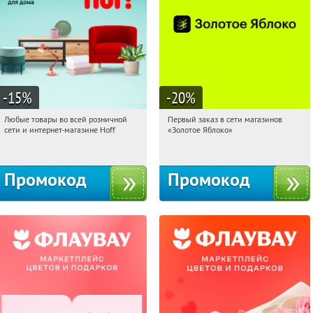
-15
%
-20
%
Любые товары во всей розничной
Первый заказ в сети магазинов
19:46:52
Получили:
83
19:46:52
Получи первым!
сети и интернет-магазине Hoff
«Золотое Яблоко»
Москва, 1-й Волоколамский проезд,
Россия
10с1
Промокод
Промокод