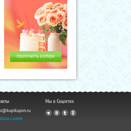
такты
Мы в Соцсетях
si@kupikupon.ru
аться с нами