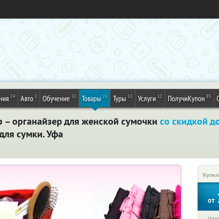
24
1
31
26
13
12
85
ния
Авто
Обучение
Товары
Туры
Услуги
ПолучиКупон
 – органайзер для женской сумочки
со скидкой д
для сумки. Уфа
Купил
от
Цена