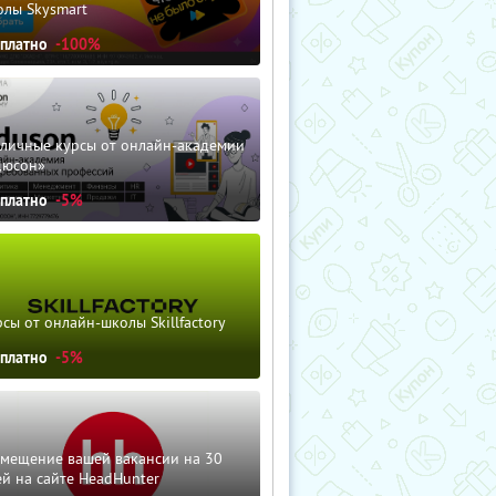
олы Skysmart
сплатно
-100%
зличные курсы от онлайн-академии
дюсон»
сплатно
-5%
сы от онлайн-школы Skillfactory
сплатно
-5%
змещение вашей вакансии на 30
й на сайте HeadHunter