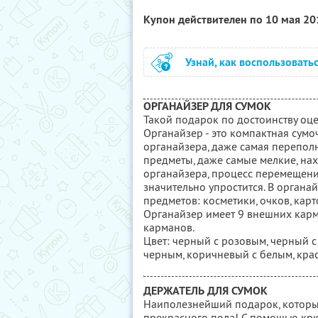
Купон действителен по 10 мая 2
Узнай, как воспользовать
ОРГАНАЙЗЕР ДЛЯ СУМОК
Такой подарок по достоинству оц
Органайзер - это компактная сум
органайзера, даже самая переполн
предметы, даже самые мелкие, на
органайзера, процесс перемещени
значительно упростится. В органай
предметов: косметики, очков, карт
Органайзер имеет 9 внешних карм
карманов.
Цвет: черный с розовым, черный с
черным, коричневый с белым, кра
ДЕРЖАТЕЛЬ ДЛЯ СУМОК
Наиполезнейший подарок, которы
прекрасного пола! С помощью кр