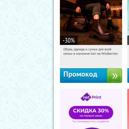
-30
%
Обувь, одежда и сумки для всей
19:46:52
Получи первым!
семьи в магазине kari на Wildberries
Россия
Промокод