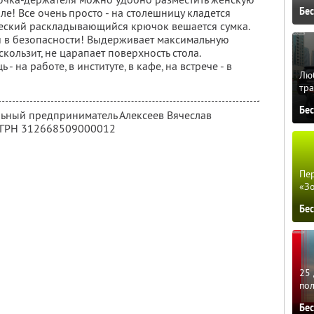
Бе
ле! Все очень просто - на столешницу кладется
ический раскладывающийся крючок вешается сумка.
 и в безопасности! Выдерживает максимальную
 скользит, не царапает поверхность стола.
 на работе, в институте, в кафе, на встрече - в
Люб
тра
Бе
льный предприниматель Алексеев Вячеслав
ОГРН 312668509000012
Пер
«З
Бе
25 
по
Бе