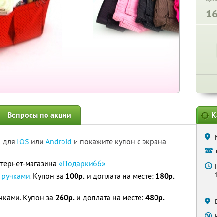
1
Вопросы по акции
К
а для
IOS
или
Android
и покажите купон с экрана
нтернет-магазина
«Подарки66»
с ручками
. Купон за
100р.
и доплата на месте:
180р.
учками. Купон за
260р.
и доплата на месте:
480р.