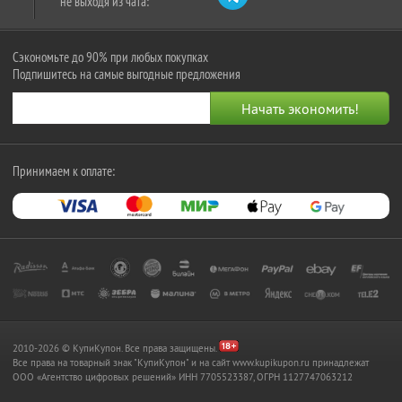
не выходя из чата:
Сэкономьте до 90% при любых покупках
Подпишитесь на самые выгодные предложения
Принимаем к оплате:
2010-2026 © КупиКупон. Все права защищены.
Все права на товарный знак "КупиКупон" и на сайт www.kupikupon.ru принадлежат
OOO «Агентство цифровых решений» ИНН 7705523387, ОГРН 1127747063212