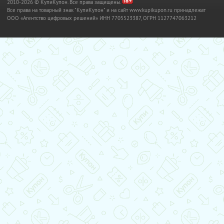
2010-2026 © КупиКупон. Все права защищены.
Все права на товарный знак "КупиКупон" и на сайт www.kupikupon.ru принадлежат
OOO «Агентство цифровых решений» ИНН 7705523387, ОГРН 1127747063212