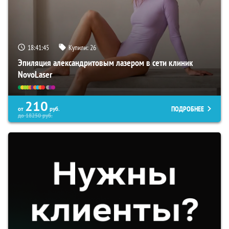
18:41:44
Купили:
26
Эпиляция александритовым лазером в сети клиник
NovoLaser
210
ПОДРОБНЕЕ
от
руб.
до
18250
руб.