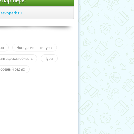
 партнере:
osevopark.ru
ых
Экскурсионные туры
инградская область
Туры
ородный отдых