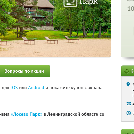
1
Вопросы по акции
К
а для
IOS
или
Android
и покажите купон с экрана
ризма
«Лосево Парк»
в Ленинградской области со