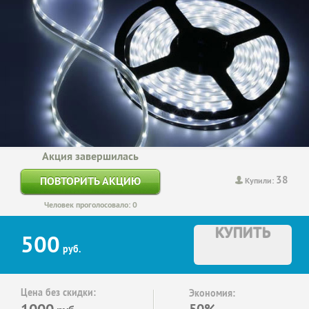
Акция завершилась
38
ПОВТОРИТЬ АКЦИЮ
Купили:
Человек проголосовало: 0
КУПИТЬ
500
руб.
Цена без скидки:
Экономия:
1000
50%