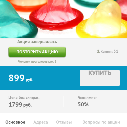
Акция завершилась
31
ПОВТОРИТЬ АКЦИЮ
Купили:
Человек проголосовало: 8
КУПИТЬ
899
руб.
Цена без скидки:
Экономия:
1799
50%
руб.
Основное
Адреса
Отзывы
Вопросы по акции